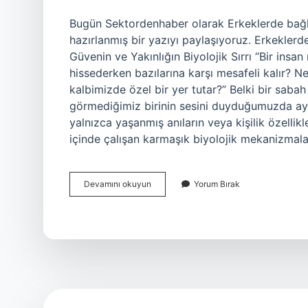
Bugün Sektordenhaber olarak Erkeklerde bağ
hazırlanmış bir yazıyı paylaşıyoruz. Erkekle
Güvenin ve Yakınlığın Biyolojik Sırrı “Bir insa
hissederken bazılarına karşı mesafeli kalır? Ne
kalbimizde özel bir yer tutar?” Belki bir saba
görmediğimiz birinin sesini duyduğumuzda aynı 
yalnızca yaşanmış anıların veya kişilik özellik
içinde çalışan karmaşık biyolojik mekanizmalar d
Erkeklerde
Devamını okuyun
Yorum Bırak
bağlanma
duygusunu
artıran
hormon
nedir
?