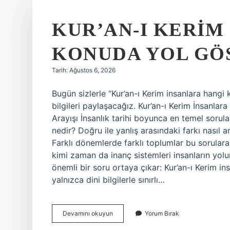
KUR’AN-I KERIM
KONUDA YOL GÖS
Tarih: Ağustos 6, 2026
Bugün sizlerle “Kur’an-ı Kerim insanlara hangi
bilgileri paylaşacağız. Kur’an-ı Kerim İnsanlar
Arayışı İnsanlık tarihi boyunca en temel soru
nedir? Doğru ile yanlış arasındaki farkı nasıl a
Farklı dönemlerde farklı toplumlar bu sorular
kimi zaman da inanç sistemleri insanların yol
önemli bir soru ortaya çıkar: Kur’an-ı Kerim i
yalnızca dini bilgilerle sınırlı…
Kur’an-
Devamını okuyun
Yorum Bırak
ı