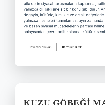
bile derin siyasal tartışmaların kapısını açabil
yalnızca dil bilgisine ait bir konu gibi durur. 
doğayla, kültürle, kimlikle ve ortak değerlerle
yalnızca nesneleri tanımlamaz; aynı zamanda o
ve bazen siyasal mücadelelerin parçası hâline g
anlayışından çevre politikalarına, kültürel sem
Çam
Devamını okuyun
Yorum Bırak
ağacı
özel
ad
mı
tür
ad
mı
?
KUZU GÖBEĞI M