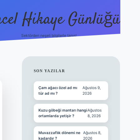
cel Hikaye Günlüğü
Sektörden neşeli bilgilerle tanış!
https://piabell
SIDEBAR
SON YAZILAR
Çam ağacı özel ad mı
Ağustos 9,
tür ad mı ?
2026
Kuzu göbeği mantarı hangi
Ağustos
ortamlarda yetişir ?
8, 2026
Muvazzaflık dönemi ne
Ağustos 8,
kadardır ?
2026