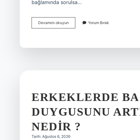
bağlamında sorulsa…
Muvazzaflık
Devamını okuyun
Yorum Bırak
dönemi
ne
kadardır
?
ERKEKLERDE B
DUYGUSUNU ART
NEDIR ?
Tarih: Ağustos 6, 2026