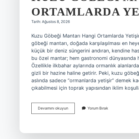
ORTAMLARDA YET
Tarih: Ağustos 8, 2026
Kuzu Göbeği Mantarı Hangi Ortamlarda Yetişir
göbeği mantarı, doğada karşılaşılması en heyec
küçük bir deniz süngerini andıran, kendine has
bu özel mantar; hem gastronomi dünyasında he
Özellikle ilkbahar aylarında ormanlık alanlard
gizli bir hazine haline getirir. Peki, kuzu göb
aslında sadece “ormanlarda yetişir” demek kad
çıkabilmesi için toprak yapısından iklim koşul
Kuzu
Devamını okuyun
Yorum Bırak
göbeği
mantarı
hangi
ortamlarda
yetişir