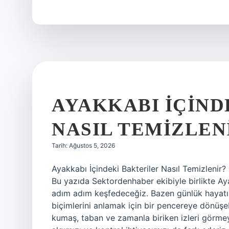
Kerim
insanlara
hangi
konuda
yol
gösterir
?
AYAKKABI IÇIND
NASIL TEMIZLEN
Tarih: Ağustos 5, 2026
Ayakkabı İçindeki Bakteriler Nasıl Temizlenir?
Bu yazıda Sektordenhaber ekibiyle birlikte Aya
adım adım keşfedeceğiz. Bazen günlük hayatın e
biçimlerini anlamak için bir pencereye dönüşeb
kumaş, taban ve zamanla biriken izleri görmey