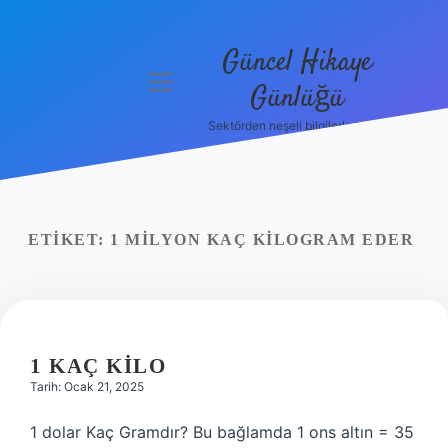
Güncel Hikaye
menüyü
Günlüğü
aç
Sektörden neşeli bilgilerle tanış!
Anasayfa
Gizlilik
Politikası
ETIKET:
1 MILYON KAÇ KILOGRAM EDER
Yasal Uyarı
Hakkımızda
1 KAÇ KILO
Tarih: Ocak 21, 2025
1 dolar Kaç Gramdır? Bu bağlamda 1 ons altın = 35