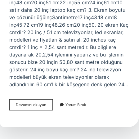
inç48 cm20 inç51 cm22 inç55 cm24 inç61 cm10
satır daha 20 inç laptop kaç cm? 3. Ekran boyutu
ve çözünürlüğüİnçSantimetre17 inç43.18 cm18
inç45.72 cm19 inç48.26 cm20 inç50. 20 ekran Kaç
cm’dir? 20 inç / 51 cm televizyonlar, led ekranlar,
modelleri ve fiyatları & satın al. 20 inches kaç
cm’dir? 1 inç = 2,54 santimetredir. Bu bilgilere
dayanarak 20,2,54 işlemini yaparız ve bu işlemin
sonucu bize 20 inçin 50,80 santimetre olduğunu
gösterir. 24 inç boyu kaç cm? 24 inç televizyon
modelleri büyük ekran televizyonlar olarak
adlandırılır. 60 cm’lik bir köşegene denk gelen 24…
20Inç
Devamını okuyun
Yorum Bırak
Kaç
Cm