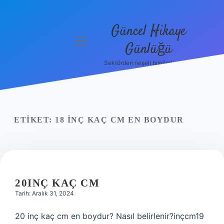
Güncel Hikaye
menüyü
Günlüğü
aç
Sektörden neşeli bilgilerle tanış!
Anasayfa
Gizlilik
Politikası
ETIKET:
18 INÇ KAÇ CM EN BOYDUR
Yasal Uyarı
Hakkımızda
20INÇ KAÇ CM
Tarih: Aralık 31, 2024
20 inç kaç cm en boydur? Nasıl belirlenir?inçcm19