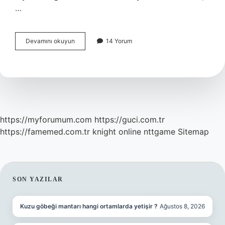
…
1924
Devamını okuyun
14 Yorum
Anayasasının
Özelliği
Nedir
https://myforumum.com
https://guci.com.tr
https://famemed.com.tr
knight online
nttgame
Sitemap
SIDEBAR
SON YAZILAR
Kuzu göbeği mantarı hangi ortamlarda yetişir ?
Ağustos 8, 2026