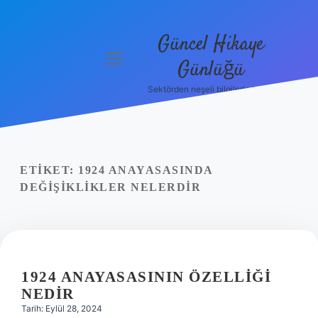
Güncel Hikaye
menüyü
Günlüğü
aç
Sektörden neşeli bilgilerle tanış!
Anasayfa
Gizlilik
Politikası
ETIKET:
1924 ANAYASASINDA
Yasal Uyarı
DEĞIŞIKLIKLER NELERDIR
Hakkımızda
1924 ANAYASASININ ÖZELLIĞI
NEDIR
Tarih: Eylül 28, 2024