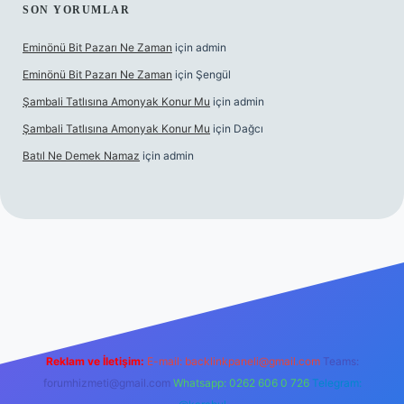
SON YORUMLAR
Eminönü Bit Pazarı Ne Zaman
için
admin
Eminönü Bit Pazarı Ne Zaman
için
Şengül
Şambali Tatlısına Amonyak Konur Mu
için
admin
Şambali Tatlısına Amonyak Konur Mu
için
Dağcı
Batıl Ne Demek Namaz
için
admin
o/
Reklam ve İletişim:
E-mail:
backlinkpaneli@gmail.com
Teams:
forumhizmeti@gmail.com
Whatsapp: 0262 606 0 726
Telegram: