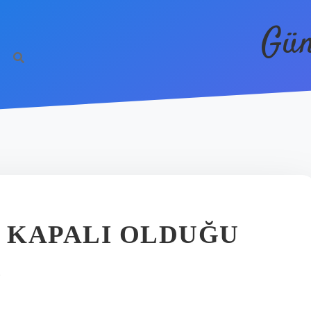
Gün
 KAPALI OLDUĞU
R