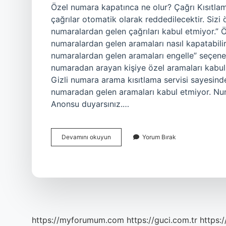
Özel numara kapatınca ne olur? Çağrı Kısıtla
çağrılar otomatik olarak reddedilecektir. Sizi 
numaralardan gelen çağrıları kabul etmiyor.” 
numaralardan gelen aramaları nasıl kapatabil
numaralardan gelen aramaları engelle” seçeneğ
numaradan arayan kişiye özel aramaları kabul e
Gizli numara arama kısıtlama servisi sayesinde,
numaradan gelen aramaları kabul etmiyor. Numar
Anonsu duyarsınız.…
Özel
Devamını okuyun
Yorum Bırak
Numaraya
Kapalı
Olduğu
Nasıl
Anlaşılır
https://myforumum.com
https://guci.com.tr
https: