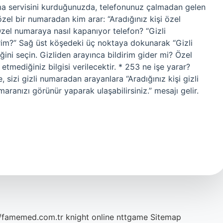
ma servisini kurduğunuzda, telefonunuz çalmadan gelen
özel bir numaradan kim arar: “Aradığınız kişi özel
Özel numaraya nasıl kapanıyor telefon? “Gizli
irim?” Sağ üst köşedeki üç noktaya dokunarak “Gizli
ini seçin. Gizliden arayınca bildirim gider mi? Özel
tmediğiniz bilgisi verilecektir. * 253 ne işe yarar?
 sizi gizli numaradan arayanlara “Aradığınız kişi gizli
anızı görünür yaparak ulaşabilirsiniz.” mesajı gelir.
//famemed.com.tr
knight online
nttgame
Sitemap