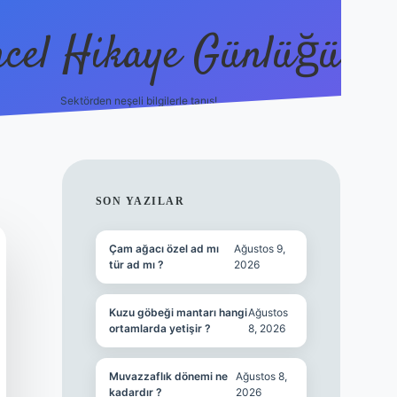
cel Hikaye Günlüğü
Sektörden neşeli bilgilerle tanış!
https://
SIDEBAR
SON YAZILAR
Çam ağacı özel ad mı
Ağustos 9,
tür ad mı ?
2026
Kuzu göbeği mantarı hangi
Ağustos
ortamlarda yetişir ?
8, 2026
Muvazzaflık dönemi ne
Ağustos 8,
kadardır ?
2026