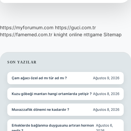
Saatte
Beslenmeli
https://myforumum.com
https://guci.com.tr
https://famemed.com.tr
knight online
nttgame
Sitemap
SIDEBAR
SON YAZILAR
Çam ağacı özel ad mı tür ad mı ?
Ağustos 9, 2026
Kuzu göbeği mantarı hangi ortamlarda yetişir ?
Ağustos 8, 2026
Muvazzaflık dönemi ne kadardır ?
Ağustos 8, 2026
Erkeklerde bağlanma duygusunu artıran hormon
Ağustos 6,
nedir ?
2026