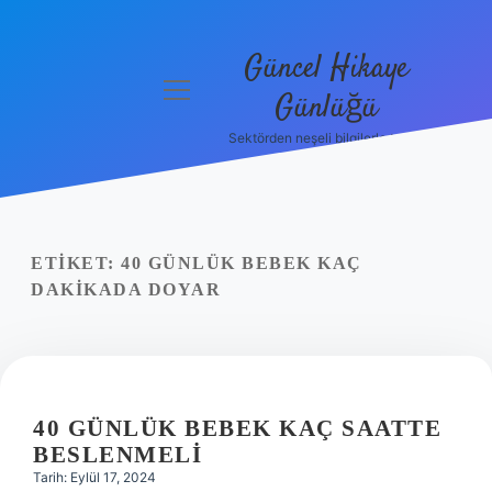
Güncel Hikaye
menüyü
Günlüğü
aç
Sektörden neşeli bilgilerle tanış!
Anasayfa
Gizlilik
Politikası
ETIKET:
40 GÜNLÜK BEBEK KAÇ
Yasal Uyarı
DAKIKADA DOYAR
Hakkımızda
40 GÜNLÜK BEBEK KAÇ SAATTE
BESLENMELI
Tarih: Eylül 17, 2024