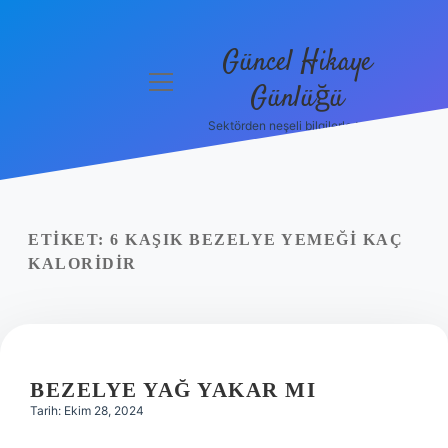
Güncel Hikaye
menüyü
Günlüğü
aç
Sektörden neşeli bilgilerle tanış!
Anasayfa
Gizlilik
Politikası
ETIKET:
6 KAŞIK BEZELYE YEMEĞI KAÇ
Yasal Uyarı
KALORIDIR
Hakkımızda
BEZELYE YAĞ YAKAR MI
Tarih: Ekim 28, 2024