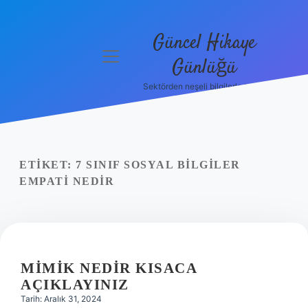
Güncel Hikaye
menüyü
Günlüğü
aç
Sektörden neşeli bilgilerle tanış!
Anasayfa
Gizlilik
Politikası
ETIKET:
7 SINIF SOSYAL BILGILER
Yasal Uyarı
EMPATI NEDIR
Hakkımızda
MIMIK NEDIR KISACA
AÇIKLAYINIZ
Tarih: Aralık 31, 2024