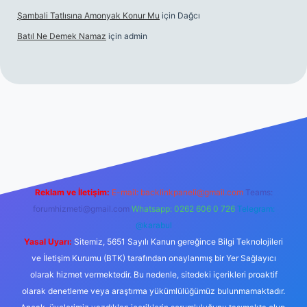
Şambali Tatlısına Amonyak Konur Mu
için
Dağcı
Batıl Ne Demek Namaz
için
admin
o/
Reklam ve İletişim:
E-mail:
backlinkpaneli@gmail.com
Teams:
forumhizmeti@gmail.com
Whatsapp: 0262 606 0 726
Telegram:
@karabul
Yasal Uyarı:
Sitemiz, 5651 Sayılı Kanun gereğince Bilgi Teknolojileri
ve İletişim Kurumu (BTK) tarafından onaylanmış bir Yer Sağlayıcı
olarak hizmet vermektedir. Bu nedenle, sitedeki içerikleri proaktif
olarak denetleme veya araştırma yükümlülüğümüz bulunmamaktadır.