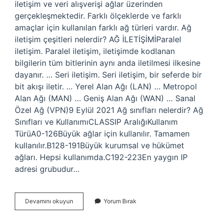
iletişim ve veri alışverişi ağlar üzerinden
gerçekleşmektedir. Farklı ölçeklerde ve farklı
amaçlar için kullanılan farklı ağ türleri vardır. Ağ
iletişim çeşitleri nelerdir? AĞ İLETİŞİMİParalel
iletişim. Paralel iletişim, iletişimde kodlanan
bilgilerin tüm bitlerinin aynı anda iletilmesi ilkesine
dayanır. … Seri iletişim. Seri iletişim, bir seferde bir
bit akışı iletir. … Yerel Alan Ağı (LAN) … Metropol
Alan Ağı (MAN) … Geniş Alan Ağı (WAN) … Sanal
Özel Ağ (VPN)9 Eylül 2021 Ağ sınıfları nelerdir? Ağ
Sınıfları ve KullanımıCLASSIP AralığıKullanım
TürüA0-126Büyük ağlar için kullanılır. Tamamen
kullanılır.B128-191Büyük kurumsal ve hükümet
ağları. Hepsi kullanımda.C192-223En yaygın IP
adresi grubudur…
Ag
Devamını okuyun
Yorum Bırak
Çeşitleri
Nedir