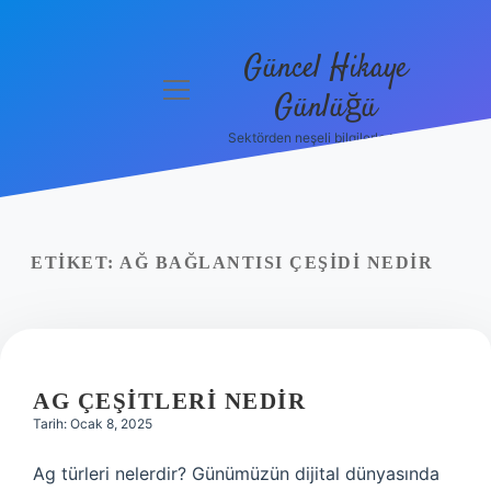
Güncel Hikaye
menüyü
Günlüğü
aç
Sektörden neşeli bilgilerle tanış!
Anasayfa
Gizlilik
Politikası
ETIKET:
AĞ BAĞLANTISI ÇEŞIDI NEDIR
Yasal Uyarı
Hakkımızda
AG ÇEŞITLERI NEDIR
Tarih: Ocak 8, 2025
Ag türleri nelerdir? Günümüzün dijital dünyasında