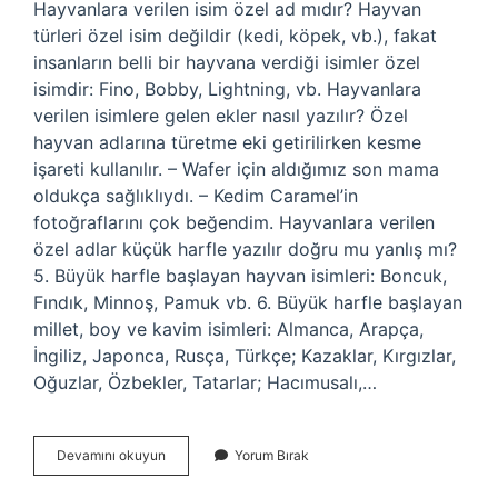
Hayvanlara verilen isim özel ad mıdır? Hayvan
türleri özel isim değildir (kedi, köpek, vb.), fakat
insanların belli bir hayvana verdiği isimler özel
isimdir: Fino, Bobby, Lightning, vb. Hayvanlara
verilen isimlere gelen ekler nasıl yazılır? Özel
hayvan adlarına türetme eki getirilirken kesme
işareti kullanılır. – Wafer için aldığımız son mama
oldukça sağlıklıydı. – Kedim Caramel’in
fotoğraflarını çok beğendim. Hayvanlara verilen
özel adlar küçük harfle yazılır doğru mu yanlış mı?
5. Büyük harfle başlayan hayvan isimleri: Boncuk,
Fındık, Minnoş, Pamuk vb. 6. Büyük harfle başlayan
millet, boy ve kavim isimleri: Almanca, Arapça,
İngiliz, Japonca, Rusça, Türkçe; Kazaklar, Kırgızlar,
Oğuzlar, Özbekler, Tatarlar; Hacımusalı,…
Hayvanlara
Devamını okuyun
Yorum Bırak
Verilen
Isimler