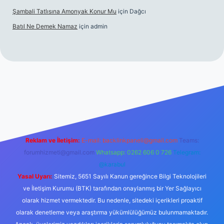
Şambali Tatlısına Amonyak Konur Mu
için
Dağcı
Batıl Ne Demek Namaz
için
admin
/
Reklam ve İletişim:
E-mail:
backlinkpaneli@gmail.com
Teams:
forumhizmeti@gmail.com
Whatsapp: 0262 606 0 726
Telegram:
@karabul
Yasal Uyarı:
Sitemiz, 5651 Sayılı Kanun gereğince Bilgi Teknolojileri
ve İletişim Kurumu (BTK) tarafından onaylanmış bir Yer Sağlayıcı
olarak hizmet vermektedir. Bu nedenle, sitedeki içerikleri proaktif
olarak denetleme veya araştırma yükümlülüğümüz bulunmamaktadır.