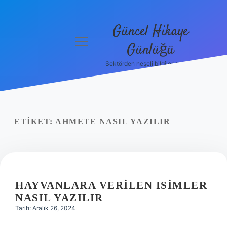
Güncel Hikaye
menüyü
Günlüğü
aç
Sektörden neşeli bilgilerle tanış!
Anasayfa
Gizlilik
Politikası
ETIKET:
AHMETE NASIL YAZILIR
Yasal Uyarı
Hakkımızda
HAYVANLARA VERILEN ISIMLER
NASIL YAZILIR
Tarih: Aralık 26, 2024