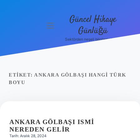
Güncel Hikaye
menüyü
Günlüğü
aç
Sektörden neşeli bilgilerle tanış!
Anasayfa
Gizlilik
Politikası
ETIKET:
ANKARA GÖLBAŞI HANGI TÜRK
Yasal Uyarı
BOYU
Hakkımızda
ANKARA GÖLBAŞI ISMI
NEREDEN GELIR
Tarih: Aralık 28, 2024