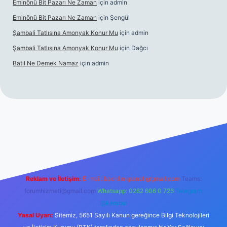
Eminönü Bit Pazarı Ne Zaman
için
admin
Eminönü Bit Pazarı Ne Zaman
için
Şengül
Şambali Tatlısına Amonyak Konur Mu
için
admin
Şambali Tatlısına Amonyak Konur Mu
için
Dağcı
Batıl Ne Demek Namaz
için
admin
o/
Reklam ve İletişim:
E-mail:
backlinkpaneli@gmail.com
Teams:
forumhizmeti@gmail.com
Whatsapp: 0262 606 0 726
Telegram:
@karabul
Yasal Uyarı:
Sitemiz, 5651 Sayılı Kanun gereğince Bilgi Teknolojileri