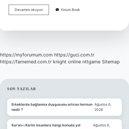
Ankara
Devamını okuyun
Yorum Bırak
Gölbaşı
Ismi
Nereden
Gelir
https://myforumum.com
https://guci.com.tr
https://famemed.com.tr
knight online
nttgame
Sitemap
SIDEBAR
SON YAZILAR
Erkeklerde bağlanma duygusunu artıran hormon
Ağustos 6,
nedir ?
2026
Kur’an-ı Kerim insanlara hangi konuda yol
Ağustos 6,