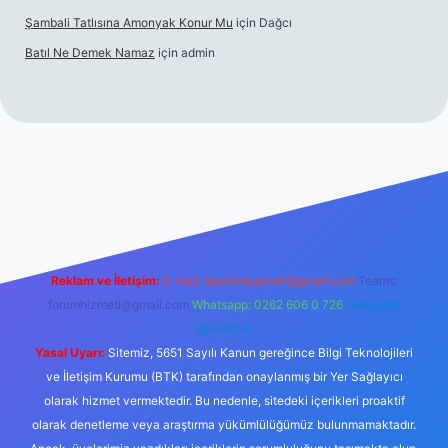
Şambali Tatlısına Amonyak Konur Mu
için
Dağcı
Batıl Ne Demek Namaz
için
admin
o/
Reklam ve İletişim:
E-mail:
backlinkpaneli@gmail.com
Teams:
forumhizmeti@gmail.com
Whatsapp: 0262 606 0 726
Telegram:
@karabul
Yasal Uyarı:
Sitemiz, 5651 Sayılı Kanun gereğince Bilgi Teknolojileri
ve İletişim Kurumu (BTK) tarafından onaylanmış bir Yer Sağlayıcı
olarak hizmet vermektedir. Bu nedenle, sitedeki içerikleri proaktif
olarak denetleme veya araştırma yükümlülüğümüz bulunmamaktadır.