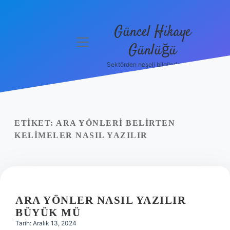
Güncel Hikaye
menüyü
Günlüğü
aç
Sektörden neşeli bilgilerle tanış!
Anasayfa
Gizlilik
Politikası
ETIKET:
ARA YÖNLERI BELIRTEN
Yasal Uyarı
KELIMELER NASIL YAZILIR
Hakkımızda
ARA YÖNLER NASIL YAZILIR
BÜYÜK MÜ
Tarih: Aralık 13, 2024