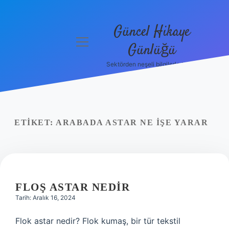
Güncel Hikaye
menüyü
Günlüğü
aç
Sektörden neşeli bilgilerle tanış!
Anasayfa
Gizlilik
Politikası
ETIKET:
ARABADA ASTAR NE IŞE YARAR
Yasal Uyarı
Hakkımızda
FLOŞ ASTAR NEDIR
Tarih: Aralık 16, 2024
Flok astar nedir? Flok kumaş, bir tür tekstil