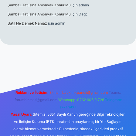
Şambali Tatlısına Amonyak Konur Mu
için
admin
Şambali Tatlısına Amonyak Konur Mu
için
Dağcı
Batıl Ne Demek Namaz
için
admin
o/
Reklam ve İletişim:
E-mail:
backlinkpaneli@gmail.com
Teams:
forumhizmeti@gmail.com
Whatsapp: 0262 606 0 726
Telegram:
@karabul
Yasal Uyarı:
Sitemiz, 5651 Sayılı Kanun gereğince Bilgi Teknolojileri
ve İletişim Kurumu (BTK) tarafından onaylanmış bir Yer Sağlayıcı
olarak hizmet vermektedir. Bu nedenle, sitedeki içerikleri proaktif