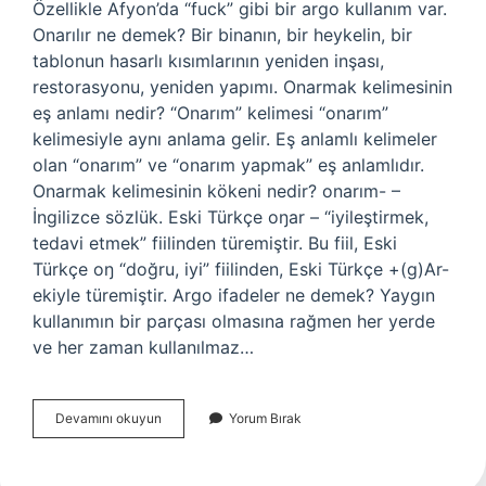
Özellikle Afyon’da “fuck” gibi bir argo kullanım var.
Onarılır ne demek? Bir binanın, bir heykelin, bir
tablonun hasarlı kısımlarının yeniden inşası,
restorasyonu, yeniden yapımı. Onarmak kelimesinin
eş anlamı nedir? “Onarım” kelimesi “onarım”
kelimesiyle aynı anlama gelir. Eş anlamlı kelimeler
olan “onarım” ve “onarım yapmak” eş anlamlıdır.
Onarmak kelimesinin kökeni nedir? onarım- –
İngilizce sözlük. Eski Türkçe oŋar – “iyileştirmek,
tedavi etmek” fiilinden türemiştir. Bu fiil, Eski
Türkçe oŋ “doğru, iyi” fiilinden, Eski Türkçe +(g)Ar-
ekiyle türemiştir. Argo ifadeler ne demek? Yaygın
kullanımın bir parçası olmasına rağmen her yerde
ve her zaman kullanılmaz…
Onarmak
Devamını okuyun
Yorum Bırak
Anlamı
Ne
Demek