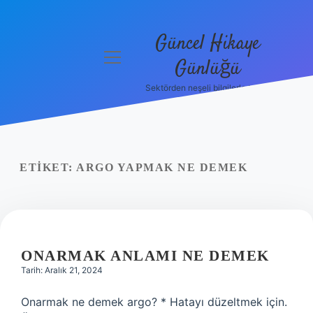
Güncel Hikaye
menüyü
Günlüğü
aç
Sektörden neşeli bilgilerle tanış!
Anasayfa
Gizlilik
Politikası
ETIKET:
ARGO YAPMAK NE DEMEK
Yasal Uyarı
Hakkımızda
ONARMAK ANLAMI NE DEMEK
Tarih: Aralık 21, 2024
Onarmak ne demek argo? * Hatayı düzeltmek için.