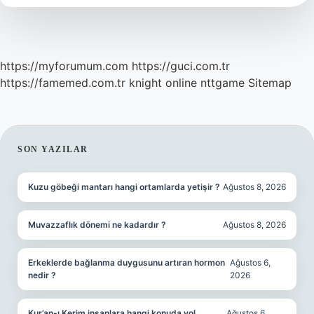
https://myforumum.com
https://guci.com.tr
https://famemed.com.tr
knight online
nttgame
Sitemap
SIDEBAR
SON YAZILAR
Kuzu göbeği mantarı hangi ortamlarda yetişir ?
Ağustos 8, 2026
Muvazzaflık dönemi ne kadardır ?
Ağustos 8, 2026
Erkeklerde bağlanma duygusunu artıran hormon
Ağustos 6,
nedir ?
2026
Kur’an-ı Kerim insanlara hangi konuda yol
Ağustos 6,