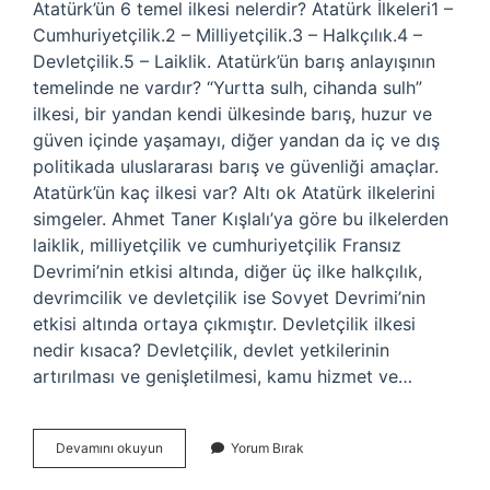
Atatürk’ün 6 temel ilkesi nelerdir? Atatürk İlkeleri1 –
Cumhuriyetçilik.2 – Milliyetçilik.3 – Halkçılık.4 –
Devletçilik.5 – Laiklik. Atatürk’ün barış anlayışının
temelinde ne vardır? “Yurtta sulh, cihanda sulh”
ilkesi, bir yandan kendi ülkesinde barış, huzur ve
güven içinde yaşamayı, diğer yandan da iç ve dış
politikada uluslararası barış ve güvenliği amaçlar.
Atatürk’ün kaç ilkesi var? Altı ok Atatürk ilkelerini
simgeler. Ahmet Taner Kışlalı’ya göre bu ilkelerden
laiklik, milliyetçilik ve cumhuriyetçilik Fransız
Devrimi’nin etkisi altında, diğer üç ilke halkçılık,
devrimcilik ve devletçilik ise Sovyet Devrimi’nin
etkisi altında ortaya çıkmıştır. Devletçilik ilkesi
nedir kısaca? Devletçilik, devlet yetkilerinin
artırılması ve genişletilmesi, kamu hizmet ve…
Barışçılık
Devamını okuyun
Yorum Bırak
Ilkesi
Nedir