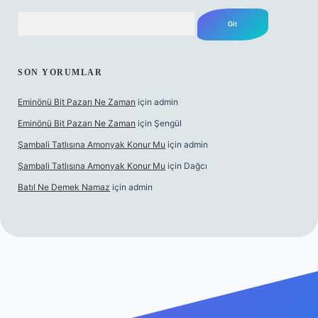
Arama
SON YORUMLAR
Eminönü Bit Pazarı Ne Zaman
için
admin
Eminönü Bit Pazarı Ne Zaman
için
Şengül
Şambali Tatlısına Amonyak Konur Mu
için
admin
Şambali Tatlısına Amonyak Konur Mu
için
Dağcı
Batıl Ne Demek Namaz
için
admin
o/