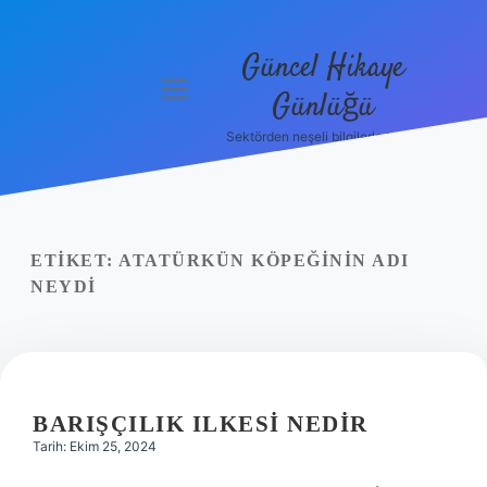
Güncel Hikaye
menüyü
Günlüğü
aç
Sektörden neşeli bilgilerle tanış!
Anasayfa
Gizlilik
Politikası
ETIKET:
ATATÜRKÜN KÖPEĞININ ADI
Yasal Uyarı
NEYDI
Hakkımızda
BARIŞÇILIK ILKESI NEDIR
Tarih: Ekim 25, 2024