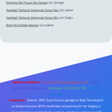
Eminönü Bit Pazarı Ne Zaman
için
Şengül
Şambali Tatlısına Amonyak Konur Mu
için
admin
Şambali Tatlısına Amonyak Konur Mu
için
Dağcı
Batıl Ne Demek Namaz
için
admin
o/
Reklam ve İletişim:
E-mail:
backlinkpaneli@gmail.com
Teams:
forumhizmeti@gmail.com
Whatsapp: 0262 606 0 726
Telegram:
@karabul
Yasal Uyarı:
Sitemiz, 5651 Sayılı Kanun gereğince Bilgi Teknolojileri
ve İletişim Kurumu (BTK) tarafından onaylanmış bir Yer Sağlayıcı