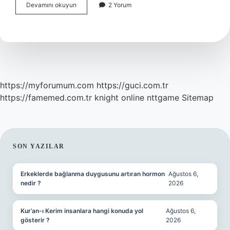
Burkulma
Devamını okuyun
2 Yorum
Da
Ne
Yapilir
https://myforumum.com
https://guci.com.tr
https://famemed.com.tr
knight online
nttgame
Sitemap
SIDEBAR
SON YAZILAR
Erkeklerde bağlanma duygusunu artıran hormon
Ağustos 6,
nedir ?
2026
Kur’an-ı Kerim insanlara hangi konuda yol
Ağustos 6,
gösterir ?
2026