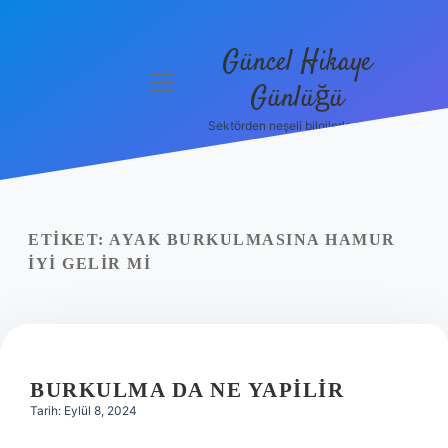
Güncel Hikaye
menüyü
Günlüğü
aç
Sektörden neşeli bilgilerle tanış!
Anasayfa
Gizlilik
Politikası
ETIKET:
AYAK BURKULMASINA HAMUR
Yasal Uyarı
IYI GELIR MI
Hakkımızda
BURKULMA DA NE YAPILIR
Tarih: Eylül 8, 2024