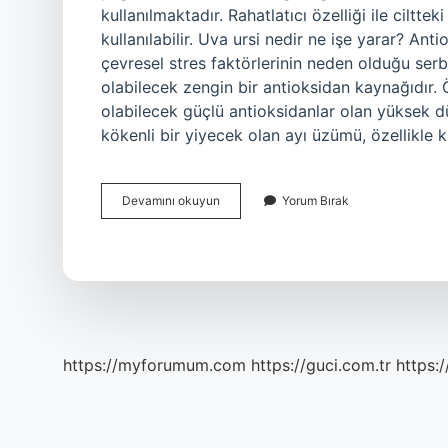
kullanılmaktadır. Rahatlatıcı özelliği ile cilt
kullanılabilir. Uva ursi nedir ne işe yarar? Ant
çevresel stres faktörlerinin neden olduğu ser
olabilecek zengin bir antioksidan kaynağıdır.
olabilecek güçlü antioksidanlar olan yüksek d
kökenli bir yiyecek olan ayı üzümü, özellikle 
Ayı
Devamını okuyun
Yorum Bırak
Üzümü
Ekstresi
Ne
Işe
Yarar
https://myforumum.com
https://guci.com.tr
https: