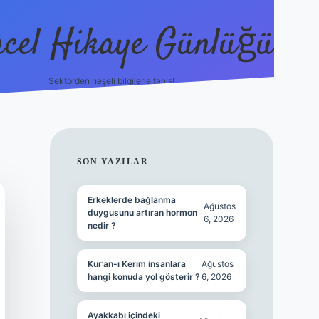
cel Hikaye Günlüğü
Sektörden neşeli bilgilerle tanış!
https://
SIDEBAR
SON YAZILAR
Erkeklerde bağlanma
Ağustos
duygusunu artıran hormon
6, 2026
nedir ?
Kur’an-ı Kerim insanlara
Ağustos
hangi konuda yol gösterir ?
6, 2026
Ayakkabı içindeki