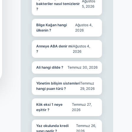
Ağustos
bakteriler nasıl temizlenir
5, 2026
?
Bilge Kağan hangi
Ağustos 4,
ülkenin ?
2026
Anneye ABA denir mi
Ağustos 4,
?
2026
Ali hangi dilde ?
Temmuz 30, 2026
Yönetim bilişim sistemleri
Temmuz
hangi puan türü ?
29, 2026
Kök eksi 1 neye
Temmuz 27,
eşittir ?
2026
Yaz okulunda kredi
Temmuz 26,
sınırı nedir ?
2026