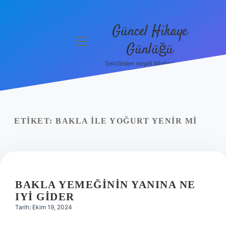
Güncel Hikaye
menüyü
Günlüğü
aç
Sektörden neşeli bilgilerle tanış!
Anasayfa
Gizlilik
Politikası
ETIKET:
BAKLA ILE YOĞURT YENIR MI
Yasal Uyarı
Hakkımızda
BAKLA YEMEĞININ YANINA NE
IYI GIDER
Tarih: Ekim 19, 2024