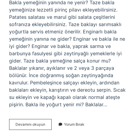
Bakla yemeğinin yanında ne yenir? Taze bakla
yemeğinize lezzetli pirinç pilavı ekleyebilirsiniz.
Patates salatası ve marul gibi salata çeşitlerini
sofranıza ekleyebilirsiniz. Taze baklayı sarımsaklı
yoğurtla servis etmeniz önerilir. Enginarlı bakla
yemeğinin yanına ne gider? Enginar ve bakla ile ne
iyi gider? Enginar ve bakla, yaprak sarma ve
barbunya fasulyesi gibi zeytinyağlı yemeklerle iyi
gider. Taze bakla yemeğine salça konur mu?
Baklalar yıkanır, ayıklanır ve 2 veya 3 parçaya
bölünür. İnce doğranmış soğan zeytinyağında
kavrulur. Pembeleşince salçayı ekleyin, ardından
baklaları ekleyin, karıştırın ve dereotu serpin. Sıcak
su ekleyin ve kapağı kapalı olarak normal ateşte
pişirin. Bakla ile yoğurt yenir mi? Baklalar…
Bakla
Devamını okuyun
Yorum Bırak
Yemeğinin
Yanına