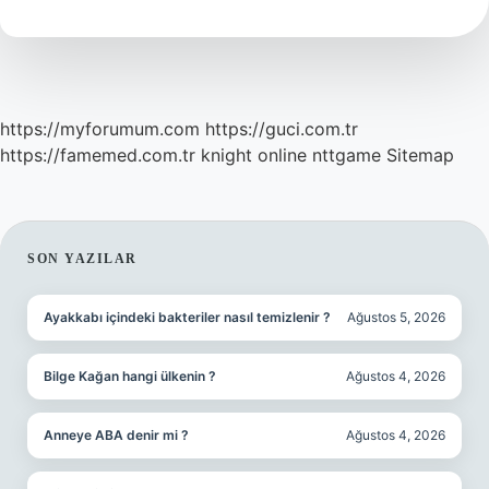
Ne
Iyi
Gider
https://myforumum.com
https://guci.com.tr
https://famemed.com.tr
knight online
nttgame
Sitemap
SIDEBAR
SON YAZILAR
Ayakkabı içindeki bakteriler nasıl temizlenir ?
Ağustos 5, 2026
Bilge Kağan hangi ülkenin ?
Ağustos 4, 2026
Anneye ABA denir mi ?
Ağustos 4, 2026