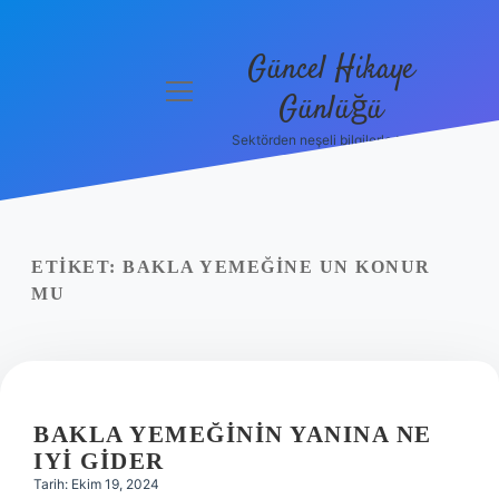
Güncel Hikaye
menüyü
Günlüğü
aç
Sektörden neşeli bilgilerle tanış!
Anasayfa
Gizlilik
Politikası
ETIKET:
BAKLA YEMEĞINE UN KONUR
Yasal Uyarı
MU
Hakkımızda
BAKLA YEMEĞININ YANINA NE
IYI GIDER
Tarih: Ekim 19, 2024