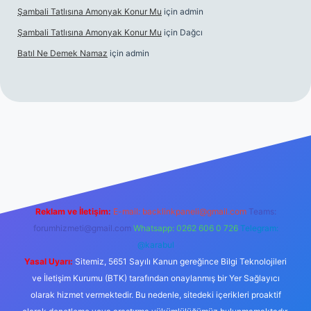
Şambali Tatlısına Amonyak Konur Mu
için
admin
Şambali Tatlısına Amonyak Konur Mu
için
Dağcı
Batıl Ne Demek Namaz
için
admin
/
Reklam ve İletişim:
E-mail:
backlinkpaneli@gmail.com
Teams:
forumhizmeti@gmail.com
Whatsapp: 0262 606 0 726
Telegram:
@karabul
Yasal Uyarı:
Sitemiz, 5651 Sayılı Kanun gereğince Bilgi Teknolojileri
ve İletişim Kurumu (BTK) tarafından onaylanmış bir Yer Sağlayıcı
olarak hizmet vermektedir. Bu nedenle, sitedeki içerikleri proaktif