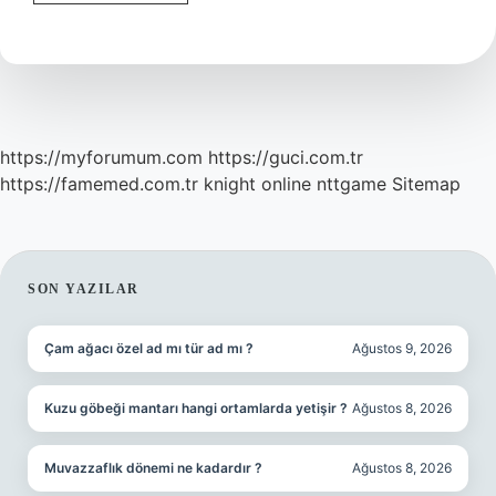
Yemeğinin
Yanına
Ne
Iyi
Gider
https://myforumum.com
https://guci.com.tr
https://famemed.com.tr
knight online
nttgame
Sitemap
SIDEBAR
SON YAZILAR
Çam ağacı özel ad mı tür ad mı ?
Ağustos 9, 2026
Kuzu göbeği mantarı hangi ortamlarda yetişir ?
Ağustos 8, 2026
Muvazzaflık dönemi ne kadardır ?
Ağustos 8, 2026