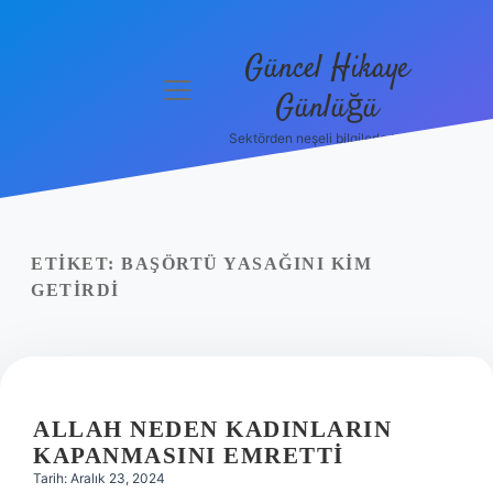
Güncel Hikaye
menüyü
Günlüğü
aç
Sektörden neşeli bilgilerle tanış!
Anasayfa
Gizlilik
Politikası
ETIKET:
BAŞÖRTÜ YASAĞINI KIM
Yasal Uyarı
GETIRDI
Hakkımızda
ALLAH NEDEN KADINLARIN
KAPANMASINI EMRETTI
Tarih: Aralık 23, 2024