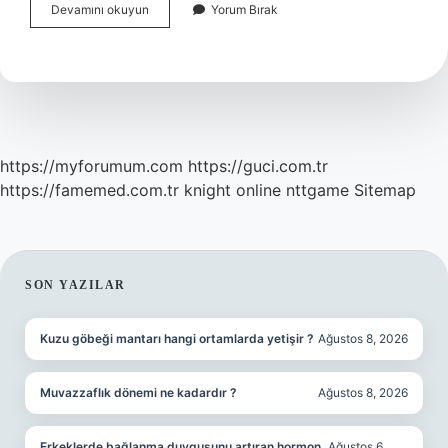
Allah
Devamını okuyun
Yorum Bırak
Neden
Kadınların
Kapanmasını
Emretti
https://myforumum.com
https://guci.com.tr
https://famemed.com.tr
knight online
nttgame
Sitemap
SIDEBAR
SON YAZILAR
Kuzu göbeği mantarı hangi ortamlarda yetişir ?
Ağustos 8, 2026
Muvazzaflık dönemi ne kadardır ?
Ağustos 8, 2026
Erkeklerde bağlanma duygusunu artıran hormon
Ağustos 6,