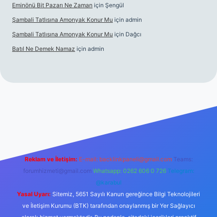
Eminönü Bit Pazarı Ne Zaman
için
Şengül
Şambali Tatlısına Amonyak Konur Mu
için
admin
Şambali Tatlısına Amonyak Konur Mu
için
Dağcı
Batıl Ne Demek Namaz
için
admin
o/
Reklam ve İletişim:
E-mail:
backlinkpaneli@gmail.com
Teams:
forumhizmeti@gmail.com
Whatsapp: 0262 606 0 726
Telegram:
@karabul
Yasal Uyarı:
Sitemiz, 5651 Sayılı Kanun gereğince Bilgi Teknolojileri
ve İletişim Kurumu (BTK) tarafından onaylanmış bir Yer Sağlayıcı