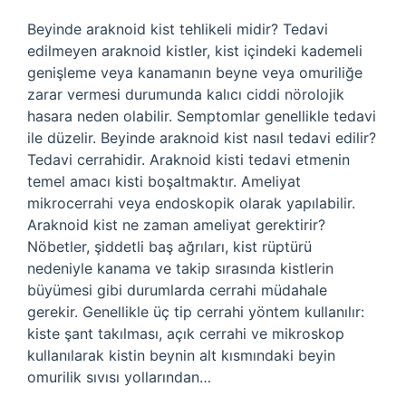
Beyinde araknoid kist tehlikeli midir? Tedavi
edilmeyen araknoid kistler, kist içindeki kademeli
genişleme veya kanamanın beyne veya omuriliğe
zarar vermesi durumunda kalıcı ciddi nörolojik
hasara neden olabilir. Semptomlar genellikle tedavi
ile düzelir. Beyinde araknoid kist nasıl tedavi edilir?
Tedavi cerrahidir. Araknoid kisti tedavi etmenin
temel amacı kisti boşaltmaktır. Ameliyat
mikrocerrahi veya endoskopik olarak yapılabilir.
Araknoid kist ne zaman ameliyat gerektirir?
Nöbetler, şiddetli baş ağrıları, kist rüptürü
nedeniyle kanama ve takip sırasında kistlerin
büyümesi gibi durumlarda cerrahi müdahale
gerekir. Genellikle üç tip cerrahi yöntem kullanılır:
kiste şant takılması, açık cerrahi ve mikroskop
kullanılarak kistin beynin alt kısmındaki beyin
omurilik sıvısı yollarından…