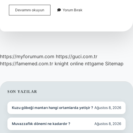
Araknoid
Devamını okuyun
Yorum Bırak
Kist
Lehine
Ne
Demek
https://myforumum.com
https://guci.com.tr
https://famemed.com.tr
knight online
nttgame
Sitemap
SIDEBAR
SON YAZILAR
Kuzu göbeği mantarı hangi ortamlarda yetişir ?
Ağustos 8, 2026
Muvazzaflık dönemi ne kadardır ?
Ağustos 8, 2026