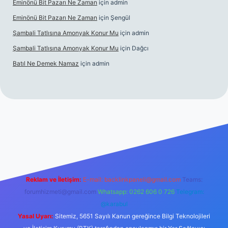
Eminönü Bit Pazarı Ne Zaman
için
admin
Eminönü Bit Pazarı Ne Zaman
için
Şengül
Şambali Tatlısına Amonyak Konur Mu
için
admin
Şambali Tatlısına Amonyak Konur Mu
için
Dağcı
Batıl Ne Demek Namaz
için
admin
o/
Reklam ve İletişim:
E-mail:
backlinkpaneli@gmail.com
Teams:
forumhizmeti@gmail.com
Whatsapp: 0262 606 0 726
Telegram:
@karabul
Yasal Uyarı:
Sitemiz, 5651 Sayılı Kanun gereğince Bilgi Teknolojileri