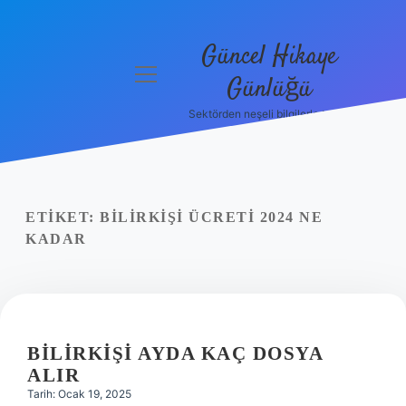
Güncel Hikaye
menüyü
Günlüğü
aç
Sektörden neşeli bilgilerle tanış!
Anasayfa
Gizlilik
Politikası
ETIKET:
BILIRKIŞI ÜCRETI 2024 NE
Yasal Uyarı
KADAR
Hakkımızda
BILIRKIŞI AYDA KAÇ DOSYA
ALIR
Tarih: Ocak 19, 2025