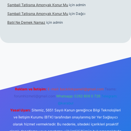
Şambali Tatlısına Amonyak Konur Mu
için
admin
Şambali Tatlısına Amonyak Konur Mu
için
Dağcı
Batıl Ne Demek Namaz
için
admin
o/
Reklam ve İletişim:
E-mail:
backlinkpaneli@gmail.com
Teams:
forumhizmeti@gmail.com
Whatsapp: 0262 606 0 726
Telegram:
@karabul
Yasal Uyarı:
Sitemiz, 5651 Sayılı Kanun gereğince Bilgi Teknolojileri
ve İletişim Kurumu (BTK) tarafından onaylanmış bir Yer Sağlayıcı
olarak hizmet vermektedir. Bu nedenle, sitedeki içerikleri proaktif