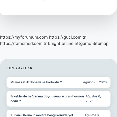
Ayda
Kaç
Dosya
Alır
https://myforumum.com
https://guci.com.tr
https://famemed.com.tr
knight online
nttgame
Sitemap
SIDEBAR
SON YAZILAR
Muvazzaflık dönemi ne kadardır ?
Ağustos 8, 2026
Erkeklerde bağlanma duygusunu artıran hormon
Ağustos 6,
nedir ?
2026
Kur’an-ı Kerim insanlara hangi konuda yol
Ağustos 6,