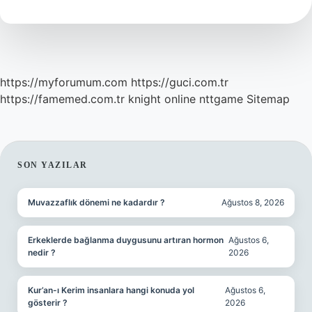
Gün
Yaparsak
Alışkanlık
Olur
https://myforumum.com
https://guci.com.tr
https://famemed.com.tr
knight online
nttgame
Sitemap
SIDEBAR
SON YAZILAR
Muvazzaflık dönemi ne kadardır ?
Ağustos 8, 2026
Erkeklerde bağlanma duygusunu artıran hormon
Ağustos 6,
nedir ?
2026
Kur’an-ı Kerim insanlara hangi konuda yol
Ağustos 6,
gösterir ?
2026