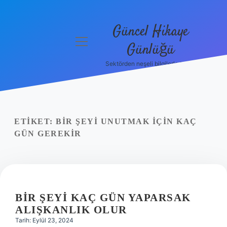
Güncel Hikaye
menüyü
Günlüğü
aç
Sektörden neşeli bilgilerle tanış!
Anasayfa
Gizlilik
Politikası
ETIKET:
BIR ŞEYI UNUTMAK IÇIN KAÇ
Yasal Uyarı
GÜN GEREKIR
Hakkımızda
BIR ŞEYI KAÇ GÜN YAPARSAK
ALIŞKANLIK OLUR
Tarih: Eylül 23, 2024