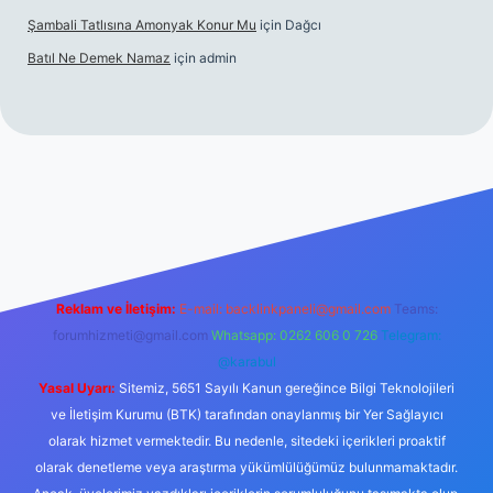
Şambali Tatlısına Amonyak Konur Mu
için
Dağcı
Batıl Ne Demek Namaz
için
admin
o/
Reklam ve İletişim:
E-mail:
backlinkpaneli@gmail.com
Teams:
forumhizmeti@gmail.com
Whatsapp: 0262 606 0 726
Telegram:
@karabul
Yasal Uyarı:
Sitemiz, 5651 Sayılı Kanun gereğince Bilgi Teknolojileri
ve İletişim Kurumu (BTK) tarafından onaylanmış bir Yer Sağlayıcı
olarak hizmet vermektedir. Bu nedenle, sitedeki içerikleri proaktif
olarak denetleme veya araştırma yükümlülüğümüz bulunmamaktadır.