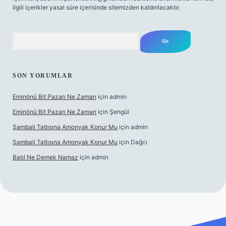
ilgili içerikler yasal süre içerisinde sitemizden kaldırılacaktır.
Arama
SON YORUMLAR
Eminönü Bit Pazarı Ne Zaman
için
admin
Eminönü Bit Pazarı Ne Zaman
için
Şengül
Şambali Tatlısına Amonyak Konur Mu
için
admin
Şambali Tatlısına Amonyak Konur Mu
için
Dağcı
Batıl Ne Demek Namaz
için
admin
https://piabella.casino/