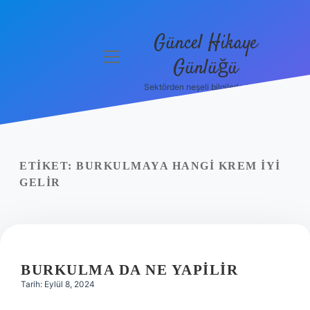
Güncel Hikaye
menüyü
Günlüğü
aç
Sektörden neşeli bilgilerle tanış!
Anasayfa
Gizlilik
Politikası
ETIKET:
BURKULMAYA HANGI KREM IYI
Yasal Uyarı
GELIR
Hakkımızda
BURKULMA DA NE YAPILIR
Tarih: Eylül 8, 2024