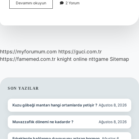
Burkulma
Devamını okuyun
2 Yorum
Da
Ne
Yapilir
https://myforumum.com
https://guci.com.tr
https://famemed.com.tr
knight online
nttgame
Sitemap
SIDEBAR
SON YAZILAR
Kuzu göbeği mantarı hangi ortamlarda yetişir ?
Ağustos 8, 2026
Muvazzaflık dönemi ne kadardır ?
Ağustos 8, 2026
Erkeklerde bağlanma duygusunu artıran hormon
Ağustos 6,