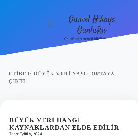
Güncel Hikaye
menüyü
Günlüğü
aç
Sektörden neşeli bilgilerle tanış!
Anasayfa
Gizlilik
Politikası
ETIKET:
BÜYÜK VERI NASIL ORTAYA
Yasal Uyarı
ÇIKTI
Hakkımızda
BÜYÜK VERI HANGI
KAYNAKLARDAN ELDE EDILIR
Tarih: Eylül 9, 2024