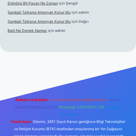
Eminönü Bit Pazarı Ne Zaman
için
Şengül
Şambali Tatlısına Amonyak Konur Mu
için
admin
Şambali Tatlısına Amonyak Konur Mu
için
Dağcı
Batıl Ne Demek Namaz
için
admin
o/
Reklam ve İletişim:
E-mail:
backlinkpaneli@gmail.com
Teams:
forumhizmeti@gmail.com
Whatsapp: 0262 606 0 726
Telegram:
@karabul
Yasal Uyarı:
Sitemiz, 5651 Sayılı Kanun gereğince Bilgi Teknolojileri
ve İletişim Kurumu (BTK) tarafından onaylanmış bir Yer Sağlayıcı