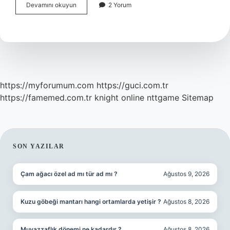
Büyük
Devamını okuyun
2 Yorum
Veri
Hangi
Kaynaklardan
Elde
Edilir
https://myforumum.com
https://guci.com.tr
https://famemed.com.tr
knight online
nttgame
Sitemap
SIDEBAR
SON YAZILAR
Çam ağacı özel ad mı tür ad mı ?
Ağustos 9, 2026
Kuzu göbeği mantarı hangi ortamlarda yetişir ?
Ağustos 8, 2026
Muvazzaflık dönemi ne kadardır ?
Ağustos 8, 2026