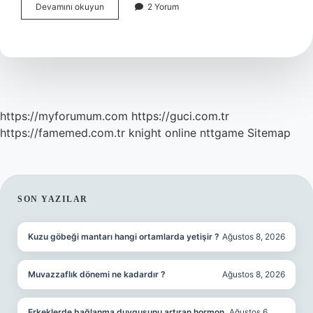
Büyük
Devamını okuyun
2 Yorum
Veri
Hangi
Kaynaklardan
Elde
Edilir
https://myforumum.com
https://guci.com.tr
https://famemed.com.tr
knight online
nttgame
Sitemap
SIDEBAR
SON YAZILAR
Kuzu göbeği mantarı hangi ortamlarda yetişir ?
Ağustos 8, 2026
Muvazzaflık dönemi ne kadardır ?
Ağustos 8, 2026
Erkeklerde bağlanma duygusunu artıran hormon
Ağustos 6,