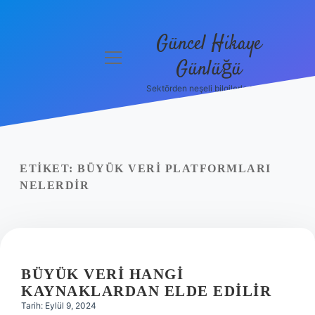
Güncel Hikaye
menüyü
Günlüğü
aç
Sektörden neşeli bilgilerle tanış!
Anasayfa
Gizlilik
Politikası
ETIKET:
BÜYÜK VERI PLATFORMLARI
Yasal Uyarı
NELERDIR
Hakkımızda
BÜYÜK VERI HANGI
KAYNAKLARDAN ELDE EDILIR
Tarih: Eylül 9, 2024