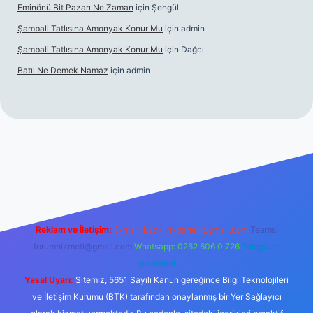
Eminönü Bit Pazarı Ne Zaman
için
Şengül
Şambali Tatlısına Amonyak Konur Mu
için
admin
Şambali Tatlısına Amonyak Konur Mu
için
Dağcı
Batıl Ne Demek Namaz
için
admin
o/
Reklam ve İletişim:
E-mail:
backlinkpaneli@gmail.com
Teams:
forumhizmeti@gmail.com
Whatsapp: 0262 606 0 726
Telegram:
@karabul
Yasal Uyarı:
Sitemiz, 5651 Sayılı Kanun gereğince Bilgi Teknolojileri
ve İletişim Kurumu (BTK) tarafından onaylanmış bir Yer Sağlayıcı