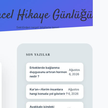
cel Hikaye Günlüğü
Sektörden neşeli bilgilerle tanış!
https://piabella.casino/
SIDEBAR
SON YAZILAR
Erkeklerde bağlanma
Ağustos
duygusunu artıran hormon
6, 2026
nedir ?
Kur’an-ı Kerim insanlara
Ağustos
hangi konuda yol gösterir ?
6, 2026
Ayakkabı içindeki