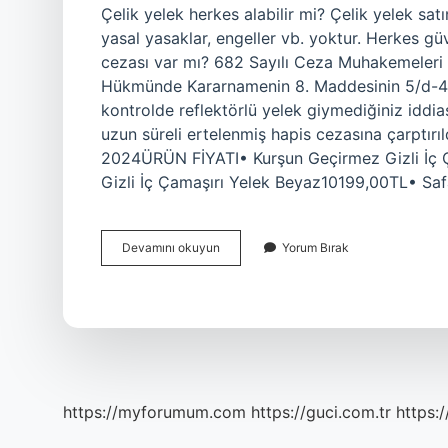
Çelik yelek herkes alabilir mi? Çelik yelek sat
yasal yasaklar, engeller vb. yoktur. Herkes güve
cezası var mı? 682 Sayılı Ceza Muhakemeleri
Hükmünde Kararnamenin 8. Maddesinin 5/d-4. 
kontrolde reflektörlü yelek giymediğiniz id
uzun süreli ertelenmiş hapis cezasına çarptırıl
2024ÜRÜN FİYATI• Kurşun Geçirmez Gizli İç 
Gizli İç Çamaşırı Yelek Beyaz10199,00TL• Saf
Sivil
Devamını okuyun
Yorum Bırak
Vatandaş
Çelik
Yelek
Alabilir
Mi
https://myforumum.com
https://guci.com.tr
https: