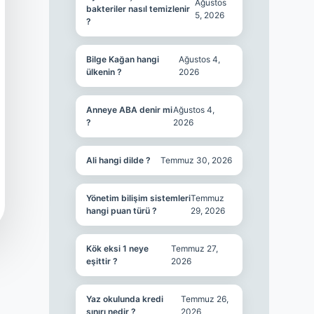
Ağustos
bakteriler nasıl temizlenir
5, 2026
?
Bilge Kağan hangi
Ağustos 4,
ülkenin ?
2026
Anneye ABA denir mi
Ağustos 4,
?
2026
Ali hangi dilde ?
Temmuz 30, 2026
Yönetim bilişim sistemleri
Temmuz
hangi puan türü ?
29, 2026
Kök eksi 1 neye
Temmuz 27,
eşittir ?
2026
Yaz okulunda kredi
Temmuz 26,
sınırı nedir ?
2026