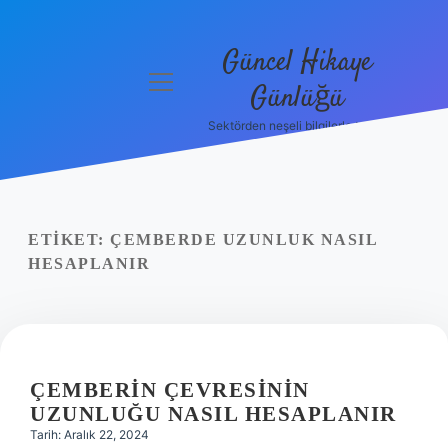
Güncel Hikaye
menüyü
Günlüğü
aç
Sektörden neşeli bilgilerle tanış!
Anasayfa
Gizlilik
Politikası
ETIKET:
ÇEMBERDE UZUNLUK NASIL
Yasal Uyarı
HESAPLANIR
Hakkımızda
ÇEMBERIN ÇEVRESININ
UZUNLUĞU NASIL HESAPLANIR
Tarih: Aralık 22, 2024