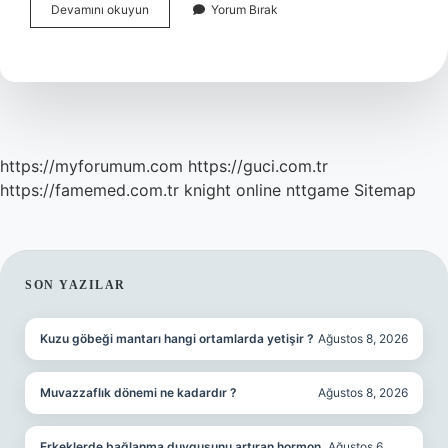
Çemberin
Devamını okuyun
Yorum Bırak
Çevresinin
Uzunluğu
Nasıl
Hesaplanır
https://myforumum.com
https://guci.com.tr
https://famemed.com.tr
knight online
nttgame
Sitemap
SIDEBAR
SON YAZILAR
Kuzu göbeği mantarı hangi ortamlarda yetişir ?
Ağustos 8, 2026
Muvazzaflık dönemi ne kadardır ?
Ağustos 8, 2026
Erkeklerde bağlanma duygusunu artıran hormon
Ağustos 6,