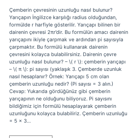
Çemberin çevresinin uzunluğu nasıl bulunur?
Yarıçapın İngilizce karşılığı radius olduğundan,
formülde r harfiyle gösterilir. Yarıçapı bilinen bir
dairenin çevresi 2πr’dir. Bu formülün amacı dairenin
yarıçapını ikiyle çarpmak ve ardından pi sayısıyla
çarpmaktır. Bu formülü kullanarak dairenin
çevresini kolayca bulabilirsiniz. Dairenin çevre
uzunluğu nasıl bulunur? – \( r \): çemberin yarıçapı
– \( π \): pi sayısı (yaklaşık 3. Çemberde uzunluk
nasıl hesaplanır? Örnek: Yarıçapı 5 cm olan
çemberin uzunluğu nedir? (Pi sayısı = 3 alın.)
Cevap: Yukarıda gördüğünüz gibi çemberin
yarıçapının ne olduğunu biliyoruz. Pi sayısını
bildiğimiz için formülü hesaplayarak çemberin
uzunluğunu kolayca bulabiliriz. Çemberin uzunluğu
= 5 x 3…