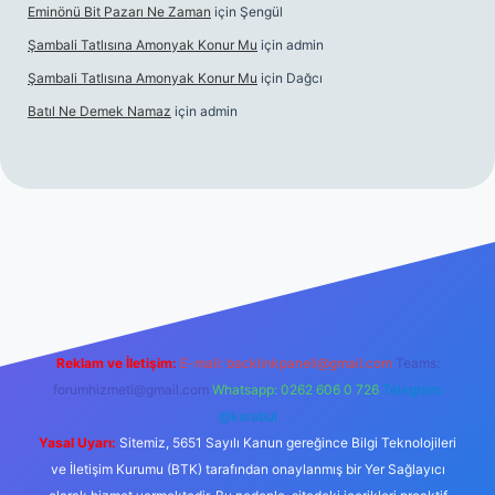
Eminönü Bit Pazarı Ne Zaman
için
Şengül
Şambali Tatlısına Amonyak Konur Mu
için
admin
Şambali Tatlısına Amonyak Konur Mu
için
Dağcı
Batıl Ne Demek Namaz
için
admin
o/
Reklam ve İletişim:
E-mail:
backlinkpaneli@gmail.com
Teams:
forumhizmeti@gmail.com
Whatsapp: 0262 606 0 726
Telegram:
@karabul
Yasal Uyarı:
Sitemiz, 5651 Sayılı Kanun gereğince Bilgi Teknolojileri
ve İletişim Kurumu (BTK) tarafından onaylanmış bir Yer Sağlayıcı