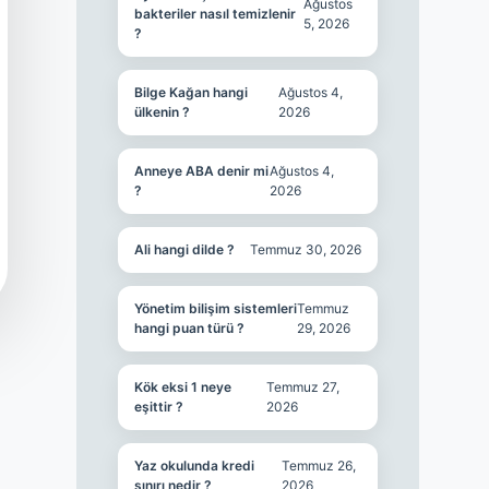
Ağustos
bakteriler nasıl temizlenir
5, 2026
?
Bilge Kağan hangi
Ağustos 4,
ülkenin ?
2026
Anneye ABA denir mi
Ağustos 4,
?
2026
Ali hangi dilde ?
Temmuz 30, 2026
Yönetim bilişim sistemleri
Temmuz
hangi puan türü ?
29, 2026
Kök eksi 1 neye
Temmuz 27,
eşittir ?
2026
Yaz okulunda kredi
Temmuz 26,
sınırı nedir ?
2026