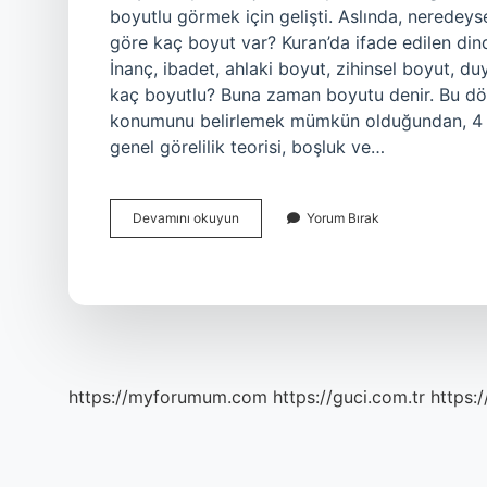
boyutlu görmek için gelişti. Aslında, neredey
göre kaç boyut var? Kuran’da ifade edilen dind
İnanç, ibadet, ahlaki boyut, zihinsel boyut, 
kaç boyutlu? Buna zaman boyutu denir. Bu dö
konumunu belirlemek mümkün olduğundan, 4 boy
genel görelilik teorisi, boşluk ve…
Dünya
Devamını okuyun
Yorum Bırak
Kaç
Boyutludur
https://myforumum.com
https://guci.com.tr
https: