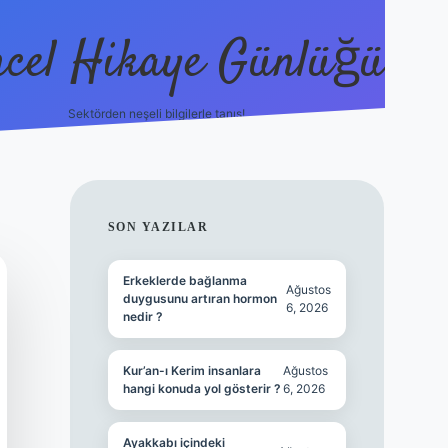
cel Hikaye Günlüğü
Sektörden neşeli bilgilerle tanış!
https://piabella.casino/
SIDEBAR
SON YAZILAR
Erkeklerde bağlanma
Ağustos
duygusunu artıran hormon
6, 2026
nedir ?
Kur’an-ı Kerim insanlara
Ağustos
hangi konuda yol gösterir ?
6, 2026
Ayakkabı içindeki