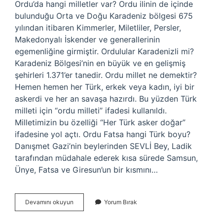
Ordu’da hangi milletler var? Ordu ilinin de içinde
bulunduğu Orta ve Doğu Karadeniz bölgesi 675
yılından itibaren Kimmerler, Miletliler, Persler,
Makedonyalı İskender ve generallerinin
egemenliğine girmiştir. Ordulular Karadenizli mi?
Karadeniz Bölgesi’nin en büyük ve en gelişmiş
şehirleri 1.371’er tanedir. Ordu millet ne demektir?
Hemen hemen her Türk, erkek veya kadın, iyi bir
askerdi ve her an savaşa hazırdı. Bu yüzden Türk
milleti için “ordu milleti” ifadesi kullanıldı.
Milletimizin bu özelliği “Her Türk asker doğar”
ifadesine yol açtı. Ordu Fatsa hangi Türk boyu?
Danışmet Gazi’nin beylerinden SEVLİ Bey, Ladik
tarafından müdahale ederek kısa sürede Samsun,
Ünye, Fatsa ve Giresun’un bir kısmını…
Ordulular
Devamını okuyun
Yorum Bırak
Hangi
Millet