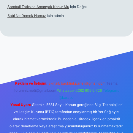
Şambali Tatlısına Amonyak Konur Mu
için
Dağcı
Batıl Ne Demek Namaz
için
admin
/
Reklam ve İletişim:
E-mail:
backlinkpaneli@gmail.com
Teams:
forumhizmeti@gmail.com
Whatsapp: 0262 606 0 726
Telegram:
@karabul
Yasal Uyarı:
Sitemiz, 5651 Sayılı Kanun gereğince Bilgi Teknolojileri
ve İletişim Kurumu (BTK) tarafından onaylanmış bir Yer Sağlayıcı
olarak hizmet vermektedir. Bu nedenle, sitedeki içerikleri proaktif
olarak denetleme veya araştırma yükümlülüğümüz bulunmamaktadır.