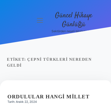
Güncel Hikaye
menüyü
Günlüğü
aç
Sektörden neşeli bilgilerle tanış!
Anasayfa
Gizlilik
Politikası
ETIKET:
ÇEPNI TÜRKLERI NEREDEN
Yasal Uyarı
GELDI
Hakkımızda
ORDULULAR HANGI MILLET
Tarih: Aralık 22, 2024