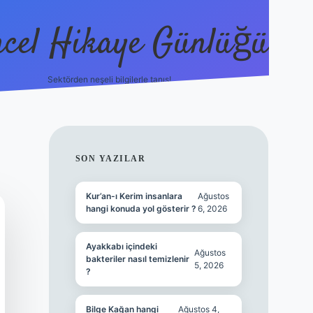
cel Hikaye Günlüğü
Sektörden neşeli bilgilerle tanış!
https://pi
SIDEBAR
SON YAZILAR
Kur’an-ı Kerim insanlara
Ağustos
hangi konuda yol gösterir ?
6, 2026
Ayakkabı içindeki
Ağustos
bakteriler nasıl temizlenir
5, 2026
?
Bilge Kağan hangi
Ağustos 4,