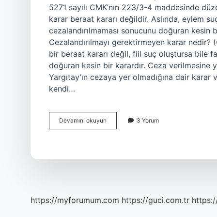
5271 sayılı CMK’nın 223/3-4 maddesinde düzen
karar beraat kararı değildir. Aslında, eylem suç
cezalandırılmaması sonucunu doğuran kesin bi
Cezalandırılmayı gerektirmeyen karar nedir?
bir beraat kararı değil, fiil suç oluştursa bile
doğuran kesin bir karardır. Ceza verilmesine y
Yargıtay’ın cezaya yer olmadığına dair karar v
kendi…
Ceza
Devamını okuyun
3 Yorum
Tayinine
Yer
Yok
Ne
Demek
https://myforumum.com
https://guci.com.tr
https: