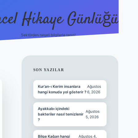
cel Hikaye Günlüğü
Sektörden neşeli bilgilerle tanış!
https://piabella.casino/
SIDEBAR
SON YAZILAR
Kur’an-ı Kerim insanlara
Ağustos
hangi konuda yol gösterir ?
6, 2026
Ayakkabı içindeki
Ağustos
bakteriler nasıl temizlenir
5, 2026
?
Bilge Kağan hangi
Ağustos 4,