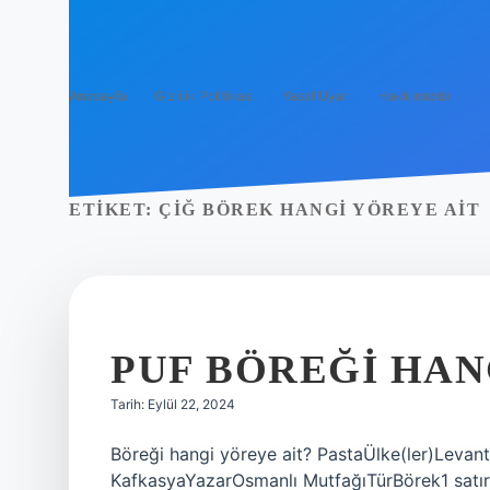
Anasayfa
Gizlilik Politikası
Yasal Uyarı
Hakkımızda
ETIKET:
ÇIĞ BÖREK HANGI YÖREYE AIT
PUF BÖREĞI HAN
Tarih: Eylül 22, 2024
Böreği hangi yöreye ait? PastaÜlke(ler)Levan
KafkasyaYazarOsmanlı MutfağıTürBörek1 satır 