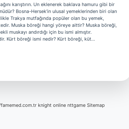
ğını karıştırın. Un eklenerek baklava hamuru gibi bir
ünüdür? Bosna-Hersek’in ulusal yemeklerinden biri olan
ellikle Trakya mutfağında popüler olan bu yemek,
edir. Muska böreği hangi yöreye aittir? Muska böreği,
kli muskayı andırdığı için bu ismi almıştır.
ir. Kürt böreği ismi nedir? Kürt böreği, küt…
//famemed.com.tr
knight online
nttgame
Sitemap