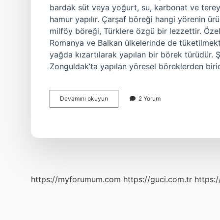
bardak süt veya yoğurt, su, karbonat ve tereya
hamur yapılır. Çarşaf böreği hangi yörenin ür
milföy böreği, Türklere özgü bir lezzettir. Öz
Romanya ve Balkan ülkelerinde de tüketilmekt
yağda kızartılarak yapılan bir börek türüdür. Şe
Zonguldak’ta yapılan yöresel böreklerden birid
Puf
Devamını okuyun
2 Yorum
Böreği
Hangi
Yöreye
Ait
https://myforumum.com
https://guci.com.tr
https: