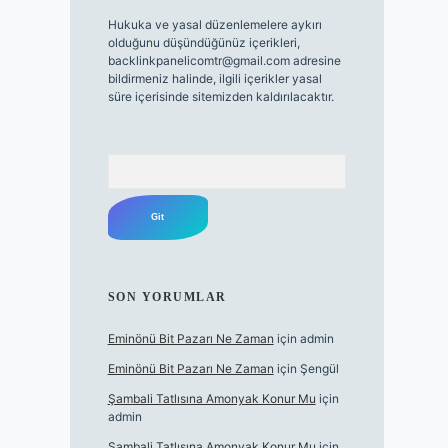
Hukuka ve yasal düzenlemelere aykırı
olduğunu düşündüğünüz içerikleri,
backlinkpanelicomtr@gmail.com
adresine
bildirmeniz halinde, ilgili içerikler yasal
süre içerisinde sitemizden kaldırılacaktır.
Arama
SON YORUMLAR
Eminönü Bit Pazarı Ne Zaman
için
admin
Eminönü Bit Pazarı Ne Zaman
için
Şengül
Şambali Tatlısına Amonyak Konur Mu
için
admin
Şambali Tatlısına Amonyak Konur Mu
için