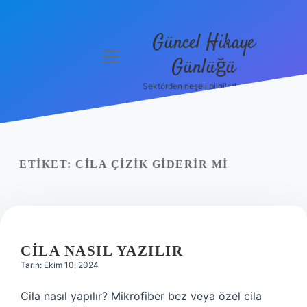
Güncel Hikaye
menüyü
Günlüğü
aç
Sektörden neşeli bilgilerle tanış!
Anasayfa
Gizlilik
Politikası
ETIKET:
CILA ÇIZIK GIDERIR MI
Yasal Uyarı
Hakkımızda
CILA NASIL YAZILIR
Tarih: Ekim 10, 2024
Cila nasıl yapılır? Mikrofiber bez veya özel cila