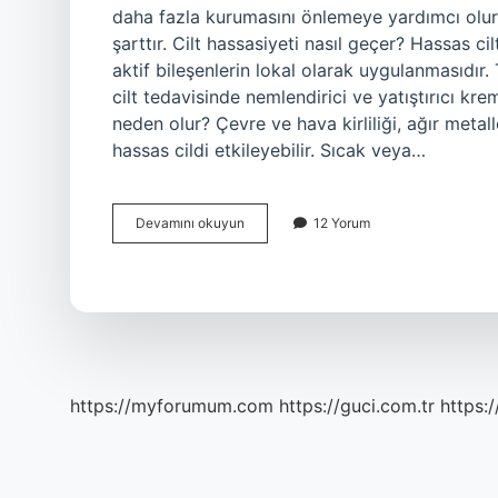
daha fazla kurumasını önlemeye yardımcı olur.
şarttır. Cilt hassasiyeti nasıl geçer? Hassas ci
aktif bileşenlerin lokal olarak uygulanmasıdır
cilt tedavisinde nemlendirici ve yatıştırıcı kreml
neden olur? Çevre ve hava kirliliği, ağır metalle
hassas cildi etkileyebilir. Sıcak veya…
Hassas
Devamını okuyun
12 Yorum
Ciltler
Için
Ne
Yapılmalı
https://myforumum.com
https://guci.com.tr
https: