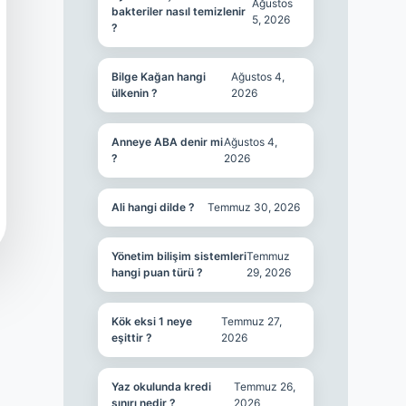
Ağustos
bakteriler nasıl temizlenir
5, 2026
?
Bilge Kağan hangi
Ağustos 4,
ülkenin ?
2026
Anneye ABA denir mi
Ağustos 4,
?
2026
Ali hangi dilde ?
Temmuz 30, 2026
Yönetim bilişim sistemleri
Temmuz
hangi puan türü ?
29, 2026
Kök eksi 1 neye
Temmuz 27,
eşittir ?
2026
Yaz okulunda kredi
Temmuz 26,
sınırı nedir ?
2026