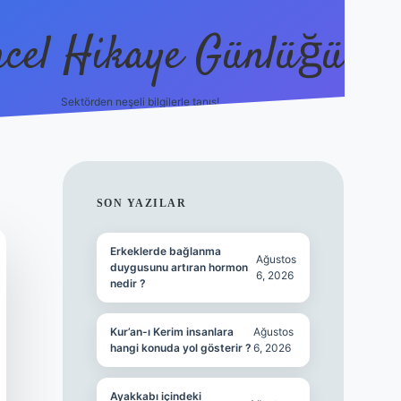
cel Hikaye Günlüğü
Sektörden neşeli bilgilerle tanış!
https://
SIDEBAR
SON YAZILAR
Erkeklerde bağlanma
Ağustos
duygusunu artıran hormon
6, 2026
nedir ?
Kur’an-ı Kerim insanlara
Ağustos
hangi konuda yol gösterir ?
6, 2026
Ayakkabı içindeki