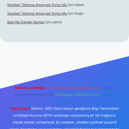
Şambali Tatlısına Amonyak Konur Mu
için
admin
Şambali Tatlısına Amonyak Konur Mu
için
Dağcı
Batıl Ne Demek Namaz
için
admin
o/
Reklam ve İletişim:
E-mail:
backlinkpaneli@gmail.com
Teams:
forumhizmeti@gmail.com
Whatsapp: 0262 606 0 726
Telegram:
@karabul
Yasal Uyarı:
Sitemiz, 5651 Sayılı Kanun gereğince Bilgi Teknolojileri
ve İletişim Kurumu (BTK) tarafından onaylanmış bir Yer Sağlayıcı
olarak hizmet vermektedir. Bu nedenle, sitedeki içerikleri proaktif