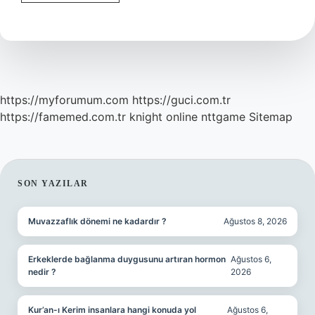
Hastalığı
Ne
Demek
https://myforumum.com
https://guci.com.tr
https://famemed.com.tr
knight online
nttgame
Sitemap
SIDEBAR
SON YAZILAR
Muvazzaflık dönemi ne kadardır ?
Ağustos 8, 2026
Erkeklerde bağlanma duygusunu artıran hormon
Ağustos 6,
nedir ?
2026
Kur’an-ı Kerim insanlara hangi konuda yol
Ağustos 6,