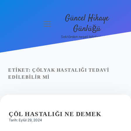
Güncel Hikaye
menüyü
Günlüğü
aç
Sektörden neşeli bilgilerle tanış!
Anasayfa
Gizlilik
Politikası
ETIKET:
ÇÖLYAK HASTALIĞI TEDAVI
Yasal Uyarı
EDILEBILIR MI
Hakkımızda
ÇÖL HASTALIĞI NE DEMEK
Tarih: Eylül 29, 2024