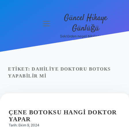
Güncel Hikaye
menüyü
Günlüğü
aç
Sektörden neşeli bilgilerle tanış!
Anasayfa
Gizlilik
Politikası
ETIKET:
DAHILIYE DOKTORU BOTOKS
Yasal Uyarı
YAPABILIR MI
Hakkımızda
ÇENE BOTOKSU HANGI DOKTOR
YAPAR
Tarih: Ekim 9, 2024