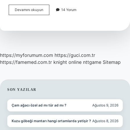
Çene
Devamını okuyun
14 Yorum
Botoksu
Hangi
Doktor
Yapar
https://myforumum.com
https://guci.com.tr
https://famemed.com.tr
knight online
nttgame
Sitemap
SIDEBAR
SON YAZILAR
Çam ağacı özel ad mı tür ad mı ?
Ağustos 9, 2026
Kuzu göbeği mantarı hangi ortamlarda yetişir ?
Ağustos 8, 2026