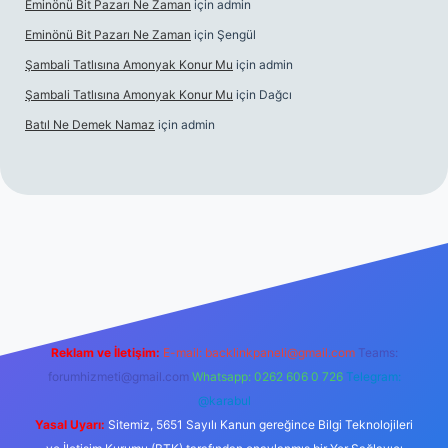
Eminönü Bit Pazarı Ne Zaman
için
admin
Eminönü Bit Pazarı Ne Zaman
için
Şengül
Şambali Tatlısına Amonyak Konur Mu
için
admin
Şambali Tatlısına Amonyak Konur Mu
için
Dağcı
Batıl Ne Demek Namaz
için
admin
o/
Reklam ve İletişim:
E-mail:
backlinkpaneli@gmail.com
Teams:
forumhizmeti@gmail.com
Whatsapp: 0262 606 0 726
Telegram:
@karabul
Yasal Uyarı:
Sitemiz, 5651 Sayılı Kanun gereğince Bilgi Teknolojileri