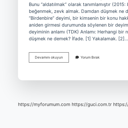
Bunu “aldatılmak” olarak tanımlamıştır (2015
beğenmek, zevk almak. Damdan düşmek ne de
“Birdenbire” deyimi, bir kimsenin bir konu h
aniden girmesi durumunda söylenen bir deyi
deyiminin anlamı (TDK) Anlamı: Herhangi bir n
düşmek ne demek? İfade. [1] Yakalamak. [2]
Ardına
Devamını okuyun
Yorum Bırak
Düşmek
Ne
Demek
Tdk
https://myforumum.com
https://guci.com.tr
https: