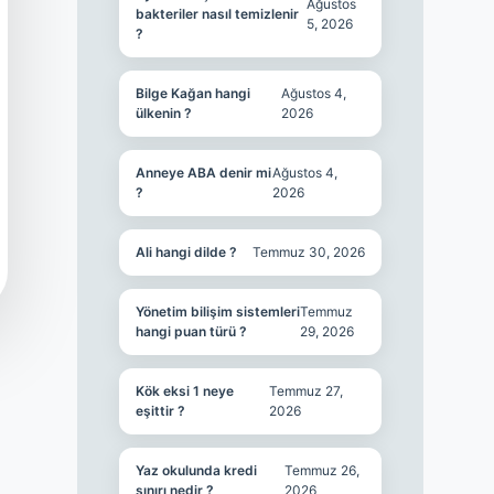
Ağustos
bakteriler nasıl temizlenir
5, 2026
?
Bilge Kağan hangi
Ağustos 4,
ülkenin ?
2026
Anneye ABA denir mi
Ağustos 4,
?
2026
Ali hangi dilde ?
Temmuz 30, 2026
Yönetim bilişim sistemleri
Temmuz
hangi puan türü ?
29, 2026
Kök eksi 1 neye
Temmuz 27,
eşittir ?
2026
Yaz okulunda kredi
Temmuz 26,
sınırı nedir ?
2026