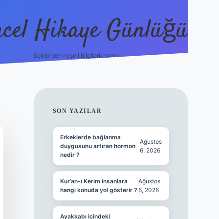
cel Hikaye Günlüğü
Sektörden neşeli bilgilerle tanış!
https://
SIDEBAR
SON YAZILAR
Erkeklerde bağlanma
Ağustos
duygusunu artıran hormon
6, 2026
nedir ?
Kur’an-ı Kerim insanlara
Ağustos
hangi konuda yol gösterir ?
6, 2026
Ayakkabı içindeki