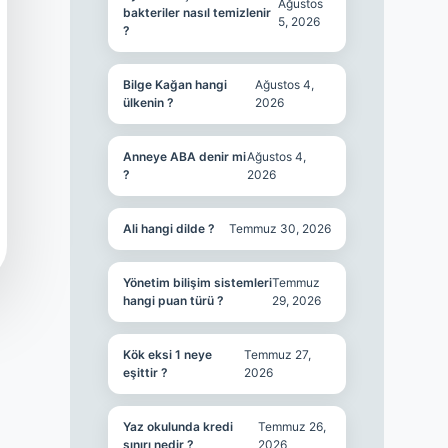
Ağustos
bakteriler nasıl temizlenir
5, 2026
?
Bilge Kağan hangi
Ağustos 4,
ülkenin ?
2026
Anneye ABA denir mi
Ağustos 4,
?
2026
Ali hangi dilde ?
Temmuz 30, 2026
Yönetim bilişim sistemleri
Temmuz
hangi puan türü ?
29, 2026
Kök eksi 1 neye
Temmuz 27,
eşittir ?
2026
Yaz okulunda kredi
Temmuz 26,
sınırı nedir ?
2026