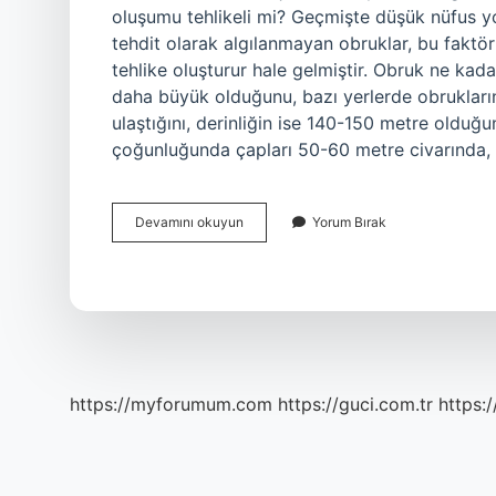
oluşumu tehlikeli mi? Geçmişte düşük nüfus yoğ
tehdit olarak algılanmayan obruklar, bu faktörl
tehlike oluşturur hale gelmiştir. Obruk ne kada
daha büyük olduğunu, bazı yerlerde obrukları
ulaştığını, derinliğin ise 140-150 metre olduğu
çoğunluğunda çapları 50-60 metre civarında, d
Obruk
Devamını okuyun
Yorum Bırak
Doldurulabilir
Mi
https://myforumum.com
https://guci.com.tr
https: