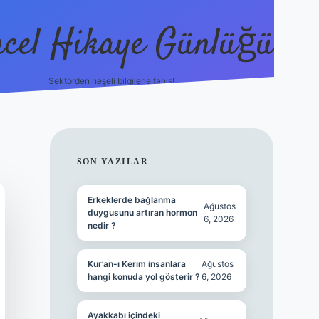
cel Hikaye Günlüğü
Sektörden neşeli bilgilerle tanış!
https://piabell
SIDEBAR
SON YAZILAR
Erkeklerde bağlanma
Ağustos
duygusunu artıran hormon
6, 2026
nedir ?
Kur’an-ı Kerim insanlara
Ağustos
hangi konuda yol gösterir ?
6, 2026
Ayakkabı içindeki