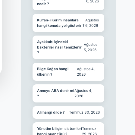
6, 2026
nedir ?
Kur’an-ı Kerim insanlara
Ağustos
hangi konuda yol gösterir ?
6, 2026
Ayakkabı içindeki
Ağustos
bakteriler nasıl temizlenir
5, 2026
?
Bilge Kağan hangi
Ağustos 4,
ülkenin ?
2026
Anneye ABA denir mi
Ağustos 4,
?
2026
Ali hangi dilde ?
Temmuz 30, 2026
Yönetim bilişim sistemleri
Temmuz
hangi puan türü ?
29, 2026