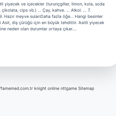
tli yiyecek ve içecekler (turunçgiller, limon, kola, soda
, çikolata, cips vb.) … Çay, kahve. … Alkol. … 7.
 9. Hazır meyve sularıDaha fazla öğe… Hangi besinler
i Asit, diş çürüğü için en büyük tehdittir. Asitli yiyecek
esine neden olan durumlar ortaya çıkar.…
//famemed.com.tr
knight online
nttgame
Sitemap