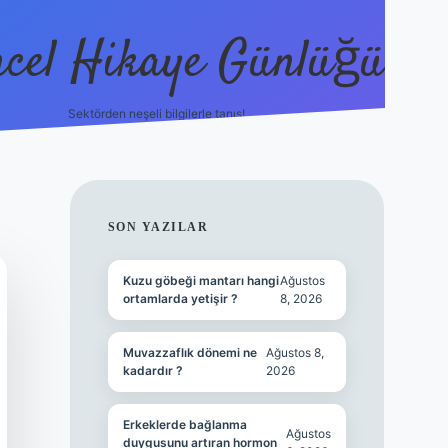
cel Hikaye Günlüğü
Sektörden neşeli bilgilerle tanış!
https://
SIDEBAR
SON YAZILAR
Kuzu göbeği mantarı hangi
Ağustos
ortamlarda yetişir ?
8, 2026
Muvazzaflık dönemi ne
Ağustos 8,
kadardır ?
2026
Erkeklerde bağlanma
Ağustos
duygusunu artıran hormon