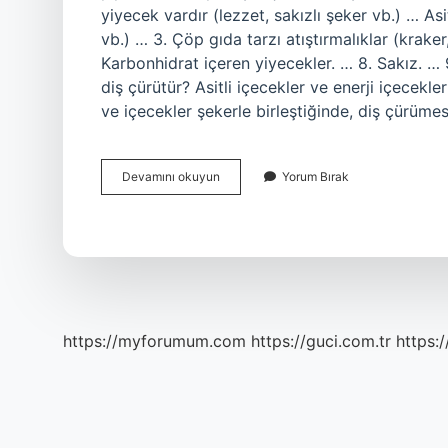
yiyecek vardır (lezzet, sakızlı şeker vb.) … Asi
vb.) … 3. Çöp gıda tarzı atıştırmalıklar (kraker
Karbonhidrat içeren yiyecekler. … 8. Sakız. …
diş çürütür? Asitli içecekler ve enerji içecekler
ve içecekler şekerle birleştiğinde, diş çürüm
Dişe
Devamını okuyun
Yorum Bırak
Neler
Zarar
Verir
5
Tane
https://myforumum.com
https://guci.com.tr
https: