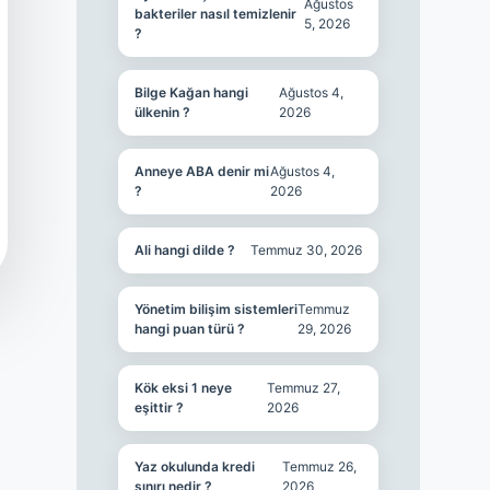
Ağustos
bakteriler nasıl temizlenir
5, 2026
?
Bilge Kağan hangi
Ağustos 4,
ülkenin ?
2026
Anneye ABA denir mi
Ağustos 4,
?
2026
Ali hangi dilde ?
Temmuz 30, 2026
Yönetim bilişim sistemleri
Temmuz
hangi puan türü ?
29, 2026
Kök eksi 1 neye
Temmuz 27,
eşittir ?
2026
Yaz okulunda kredi
Temmuz 26,
sınırı nedir ?
2026