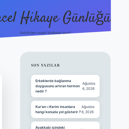
cel Hikaye Günlüğü
Sektörden neşeli bilgilerle tanış!
https://p
SIDEBAR
SON YAZILAR
Erkeklerde bağlanma
Ağustos
duygusunu artıran hormon
6, 2026
nedir ?
Kur’an-ı Kerim insanlara
Ağustos
hangi konuda yol gösterir ?
6, 2026
Ayakkabı içindeki