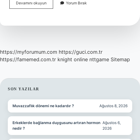
Eked
Devamını okuyun
Yorum Bırak
In
Amacı
Nedir
https://myforumum.com
https://guci.com.tr
https://famemed.com.tr
knight online
nttgame
Sitemap
SIDEBAR
SON YAZILAR
Muvazzaflık dönemi ne kadardır ?
Ağustos 8, 2026
Erkeklerde bağlanma duygusunu artıran hormon
Ağustos 6,
nedir ?
2026