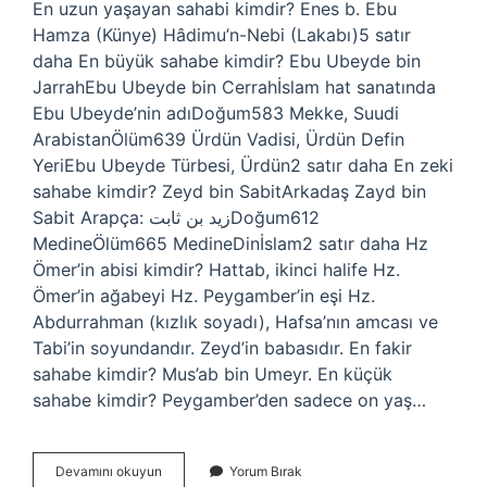
En uzun yaşayan sahabi kimdir? Enes b. Ebu
Hamza (Künye) Hâdimu’n-Nebi (Lakabı)5 satır
daha En büyük sahabe kimdir? Ebu Ubeyde bin
JarrahEbu Ubeyde bin Cerrahİslam hat sanatında
Ebu Ubeyde’nin adıDoğum583 Mekke, Suudi
ArabistanÖlüm639 Ürdün Vadisi, Ürdün Defin
YeriEbu Ubeyde Türbesi, Ürdün2 satır daha En zeki
sahabe kimdir? Zeyd bin SabitArkadaş Zayd bin
Sabit Arapça: زيد بن ثابتDoğum612
MedineÖlüm665 MedineDinİslam2 satır daha Hz
Ömer’in abisi kimdir? Hattab, ikinci halife Hz.
Ömer’in ağabeyi Hz. Peygamber’in eşi Hz.
Abdurrahman (kızlık soyadı), Hafsa’nın amcası ve
Tabi’in soyundandır. Zeyd’in babasıdır. En fakir
sahabe kimdir? Mus’ab bin Umeyr. En küçük
sahabe kimdir? Peygamber’den sadece on yaş…
En
Devamını okuyun
Yorum Bırak