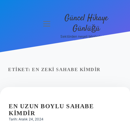
Güncel Hikaye
menüyü
Günlüğü
aç
Sektörden neşeli bilgilerle tanış!
Anasayfa
Gizlilik
Politikası
ETIKET:
EN ZEKI SAHABE KIMDIR
Yasal Uyarı
Hakkımızda
EN UZUN BOYLU SAHABE
KIMDIR
Tarih: Aralık 24, 2024