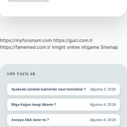
Uzun
Boylu
Sahabe
Kimdir
https://myforumum.com
https://guci.com.tr
https://famemed.com.tr
knight online
nttgame
Sitemap
SIDEBAR
SON YAZILAR
Ayakkabı içindeki bakteriler nasıl temizlenir ?
Ağustos 5, 2026
Bilge Kağan hangi ülkenin ?
Ağustos 4, 2026
Anneye ABA denir mi ?
Ağustos 4, 2026