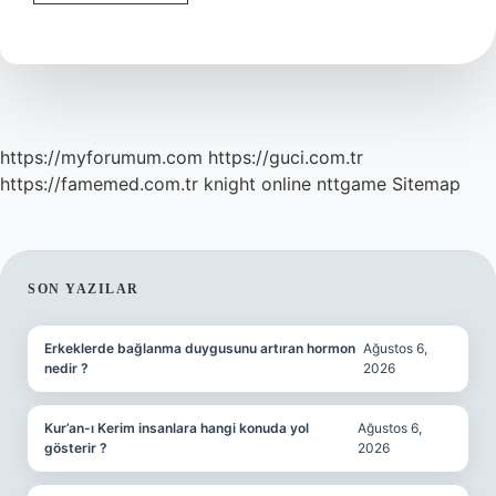
Bilekliği
Sağa
Mı
Takar
Sola
Mı
https://myforumum.com
https://guci.com.tr
https://famemed.com.tr
knight online
nttgame
Sitemap
SIDEBAR
SON YAZILAR
Erkeklerde bağlanma duygusunu artıran hormon
Ağustos 6,
nedir ?
2026
Kur’an-ı Kerim insanlara hangi konuda yol
Ağustos 6,
gösterir ?
2026