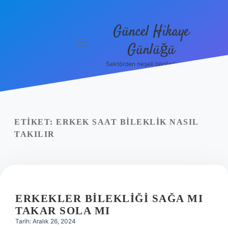
Güncel Hikaye
menüyü
Günlüğü
aç
Sektörden neşeli bilgilerle tanış!
Anasayfa
Gizlilik
Politikası
ETIKET:
ERKEK SAAT BILEKLIK NASIL
Yasal Uyarı
TAKILIR
Hakkımızda
ERKEKLER BILEKLIĞI SAĞA MI
TAKAR SOLA MI
Tarih: Aralık 26, 2024