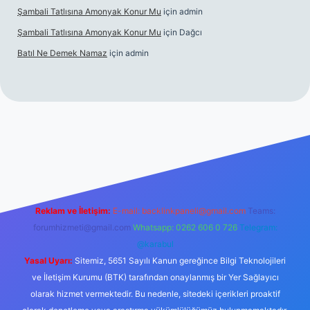
Şambali Tatlısına Amonyak Konur Mu
için
admin
Şambali Tatlısına Amonyak Konur Mu
için
Dağcı
Batıl Ne Demek Namaz
için
admin
o/
Reklam ve İletişim:
E-mail:
backlinkpaneli@gmail.com
Teams:
forumhizmeti@gmail.com
Whatsapp: 0262 606 0 726
Telegram:
@karabul
Yasal Uyarı:
Sitemiz, 5651 Sayılı Kanun gereğince Bilgi Teknolojileri
ve İletişim Kurumu (BTK) tarafından onaylanmış bir Yer Sağlayıcı
olarak hizmet vermektedir. Bu nedenle, sitedeki içerikleri proaktif