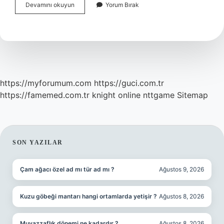
Aöl
Devamını okuyun
Yorum Bırak
E-
Sınav
Randevu
Almazsak
Ne
Olur
https://myforumum.com
https://guci.com.tr
https://famemed.com.tr
knight online
nttgame
Sitemap
SIDEBAR
SON YAZILAR
Çam ağacı özel ad mı tür ad mı ?
Ağustos 9, 2026
Kuzu göbeği mantarı hangi ortamlarda yetişir ?
Ağustos 8, 2026
Muvazzaflık dönemi ne kadardır ?
Ağustos 8, 2026