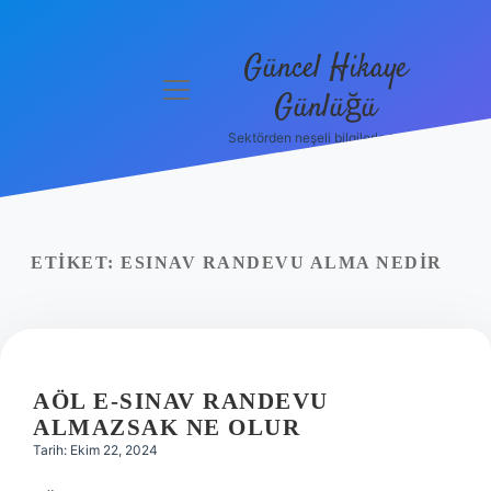
Güncel Hikaye
menüyü
Günlüğü
aç
Sektörden neşeli bilgilerle tanış!
Anasayfa
Gizlilik
Politikası
ETIKET:
ESINAV RANDEVU ALMA NEDIR
Yasal Uyarı
Hakkımızda
AÖL E-SINAV RANDEVU
ALMAZSAK NE OLUR
Tarih: Ekim 22, 2024