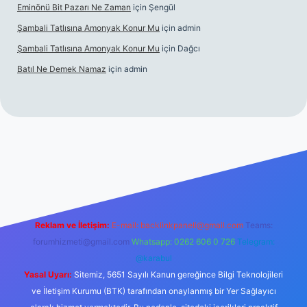
Eminönü Bit Pazarı Ne Zaman
için
Şengül
Şambali Tatlısına Amonyak Konur Mu
için
admin
Şambali Tatlısına Amonyak Konur Mu
için
Dağcı
Batıl Ne Demek Namaz
için
admin
o/
Reklam ve İletişim:
E-mail:
backlinkpaneli@gmail.com
Teams:
forumhizmeti@gmail.com
Whatsapp: 0262 606 0 726
Telegram:
@karabul
Yasal Uyarı:
Sitemiz, 5651 Sayılı Kanun gereğince Bilgi Teknolojileri
ve İletişim Kurumu (BTK) tarafından onaylanmış bir Yer Sağlayıcı