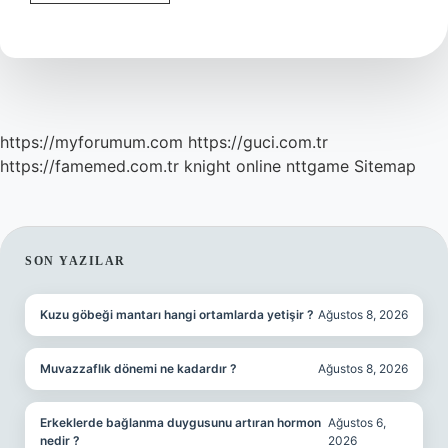
Cüzdanı
Onaylı
Örneği
Nereden
Alınır
https://myforumum.com
https://guci.com.tr
https://famemed.com.tr
knight online
nttgame
Sitemap
SIDEBAR
SON YAZILAR
Kuzu göbeği mantarı hangi ortamlarda yetişir ?
Ağustos 8, 2026
Muvazzaflık dönemi ne kadardır ?
Ağustos 8, 2026
Erkeklerde bağlanma duygusunu artıran hormon
Ağustos 6,
nedir ?
2026