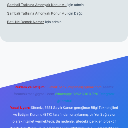
Şambali Tatlısına Amonyak Konur Mu
için
admin
Şambali Tatlısına Amonyak Konur Mu
için
Dağcı
Batıl Ne Demek Namaz
için
admin
o/
Reklam ve İletişim:
E-mail:
backlinkpaneli@gmail.com
Teams:
forumhizmeti@gmail.com
Whatsapp: 0262 606 0 726
Telegram:
@karabul
Yasal Uyarı:
Sitemiz, 5651 Sayılı Kanun gereğince Bilgi Teknolojileri
ve İletişim Kurumu (BTK) tarafından onaylanmış bir Yer Sağlayıcı
olarak hizmet vermektedir. Bu nedenle, sitedeki içerikleri proaktif