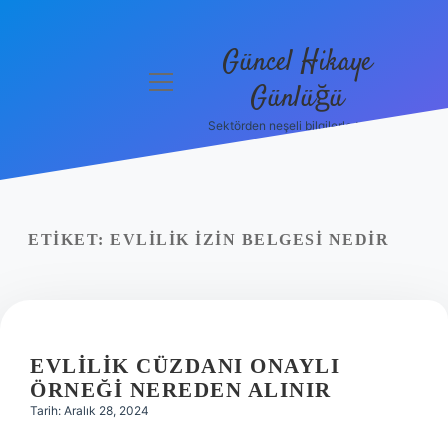
Güncel Hikaye
menüyü
Günlüğü
aç
Sektörden neşeli bilgilerle tanış!
Anasayfa
Gizlilik
Politikası
ETIKET:
EVLILIK IZIN BELGESI NEDIR
Yasal Uyarı
Hakkımızda
EVLILIK CÜZDANI ONAYLI
ÖRNEĞI NEREDEN ALINIR
Tarih: Aralık 28, 2024