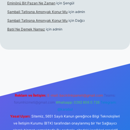
Eminönü Bit Pazarı Ne Zaman
için
Şengül
Şambali Tatlısına Amonyak Konur Mu
için
admin
Şambali Tatlısına Amonyak Konur Mu
için
Dağcı
Batıl Ne Demek Namaz
için
admin
://piabella.casino/
Reklam ve İletişim:
E-mail:
backlinkpaneli@gmail.com
Teams:
forumhizmeti@gmail.com
Whatsapp: 0262 606 0 726
Telegram:
@karabul
Yasal Uyarı:
Sitemiz, 5651 Sayılı Kanun gereğince Bilgi Teknolojileri
ve İletişim Kurumu (BTK) tarafından onaylanmış bir Yer Sağlayıcı