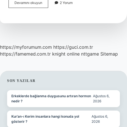
Mukayeseli
Devamını okuyun
2 Yorum
olarak
ne
demek
https://myforumum.com
https://guci.com.tr
https://famemed.com.tr
knight online
nttgame
Sitemap
SIDEBAR
SON YAZILAR
Erkeklerde bağlanma duygusunu artıran hormon
Ağustos 6,
nedir ?
2026
Kur’an-ı Kerim insanlara hangi konuda yol
Ağustos 6,
gösterir ?
2026