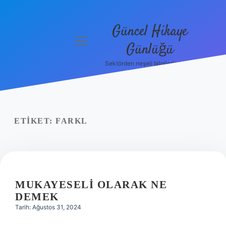
Güncel Hikaye
menüyü
Günlüğü
aç
Sektörden neşeli bilgilerle tanış!
Anasayfa
Gizlilik
Politikası
ETIKET:
FARKL
Yasal Uyarı
Hakkımızda
MUKAYESELI OLARAK NE
DEMEK
Tarih: Ağustos 31, 2024