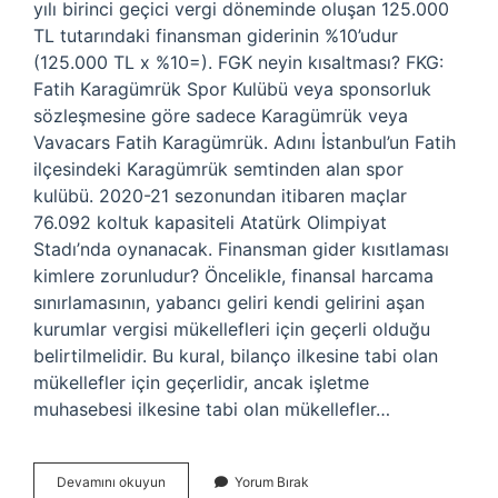
yılı birinci geçici vergi döneminde oluşan 125.000
TL tutarındaki finansman giderinin %10’udur
(125.000 TL x %10=). FGK neyin kısaltması? FKG:
Fatih Karagümrük Spor Kulübü veya sponsorluk
sözleşmesine göre sadece Karagümrük veya
Vavacars Fatih Karagümrük. Adını İstanbul’un Fatih
ilçesindeki Karagümrük semtinden alan spor
kulübü. 2020-21 sezonundan itibaren maçlar
76.092 koltuk kapasiteli Atatürk Olimpiyat
Stadı’nda oynanacak. Finansman gider kısıtlaması
kimlere zorunludur? Öncelikle, finansal harcama
sınırlamasının, yabancı geliri kendi gelirini aşan
kurumlar vergisi mükellefleri için geçerli olduğu
belirtilmelidir. Bu kural, bilanço ilkesine tabi olan
mükellefler için geçerlidir, ancak işletme
muhasebesi ilkesine tabi olan mükellefler…
Fgk
Devamını okuyun
Yorum Bırak