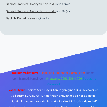
Şambali Tatlısına Amonyak Konur Mu
için
admin
Şambali Tatlısına Amonyak Konur Mu
için
Dağcı
Batıl Ne Demek Namaz
için
admin
o/
Reklam ve İletişim:
E-mail:
backlinkpaneli@gmail.com
Teams:
forumhizmeti@gmail.com
Whatsapp: 0262 606 0 726
Telegram:
@karabul
Yasal Uyarı:
Sitemiz, 5651 Sayılı Kanun gereğince Bilgi Teknolojileri
ve İletişim Kurumu (BTK) tarafından onaylanmış bir Yer Sağlayıcı
olarak hizmet vermektedir. Bu nedenle, sitedeki içerikleri proaktif