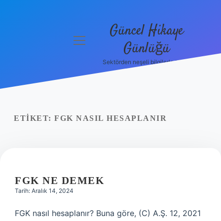
Güncel Hikaye
menüyü
Günlüğü
aç
Sektörden neşeli bilgilerle tanış!
Anasayfa
Gizlilik
Politikası
ETIKET:
FGK NASIL HESAPLANIR
Yasal Uyarı
Hakkımızda
FGK NE DEMEK
Tarih: Aralık 14, 2024
FGK nasıl hesaplanır? Buna göre, (C) A.Ş. 12, 2021