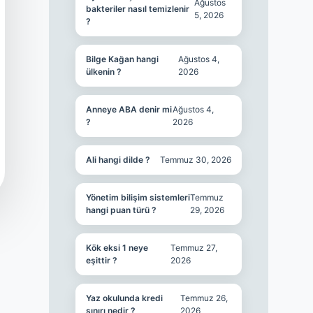
Ağustos
bakteriler nasıl temizlenir
5, 2026
?
Bilge Kağan hangi
Ağustos 4,
ülkenin ?
2026
Anneye ABA denir mi
Ağustos 4,
?
2026
Ali hangi dilde ?
Temmuz 30, 2026
Yönetim bilişim sistemleri
Temmuz
hangi puan türü ?
29, 2026
Kök eksi 1 neye
Temmuz 27,
eşittir ?
2026
Yaz okulunda kredi
Temmuz 26,
sınırı nedir ?
2026