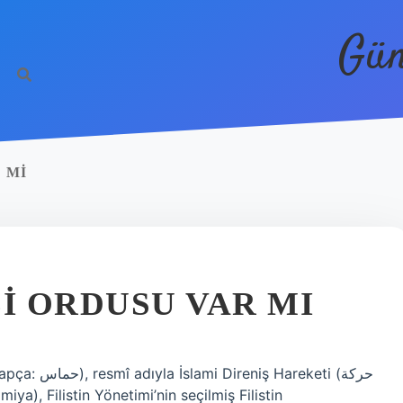
Gün
 MI
LI ORDUSU VAR MI
reketi (حركة