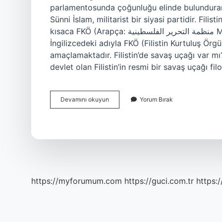
parlamentosunda çoğunluğu elinde bulunduran Fi
Sünni İslam, militarist bir siyasi partidir. Filis
kısaca FKÖ (Arapça: منظمة التحرير الفلسطينية Munaẓẓamat at-Taḥrīr al-Filasṭīniyyah) ya da uluslararası
İngilizcedeki adıyla FKÖ (Filistin Kurtuluş Örg
amaçlamaktadır. Filistin’de savaş uçağı var mı?
devlet olan Filistin’in resmi bir savaş uçağı filo
Filistin
Devamını okuyun
Yorum Bırak
Düzenli
Ordusu
Var
Mı
https://myforumum.com
https://guci.com.tr
https: