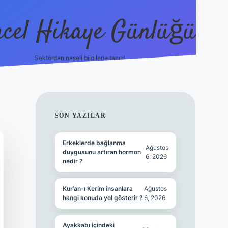
cel Hikaye Günlüğü
Sektörden neşeli bilgilerle tanış!
https://piabella.casino/
SIDEBAR
SON YAZILAR
Erkeklerde bağlanma
Ağustos
duygusunu artıran hormon
6, 2026
nedir ?
Kur’an-ı Kerim insanlara
Ağustos
hangi konuda yol gösterir ?
6, 2026
Ayakkabı içindeki