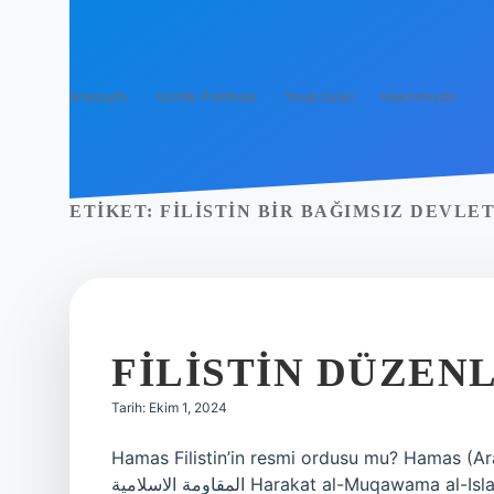
Anasayfa
Gizlilik Politikası
Yasal Uyarı
Hakkımızda
ETIKET:
FILISTIN BIR BAĞIMSIZ DEVLET
FILISTIN DÜZEN
Tarih: Ekim 1, 2024
Hamas Filistin’in resmi ordusu mu? Hamas (Arapça: حماس), resmî adıyla İslami Direniş Ha
المقاومة الاسلامية Harakat al-Muqawama al-Islamiya), Filistin Yönetimi’nin seçilmiş Filistin