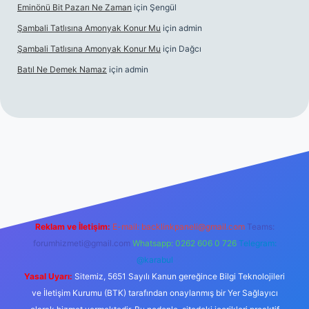
Eminönü Bit Pazarı Ne Zaman
için
Şengül
Şambali Tatlısına Amonyak Konur Mu
için
admin
Şambali Tatlısına Amonyak Konur Mu
için
Dağcı
Batıl Ne Demek Namaz
için
admin
o/
Reklam ve İletişim:
E-mail:
backlinkpaneli@gmail.com
Teams:
forumhizmeti@gmail.com
Whatsapp: 0262 606 0 726
Telegram:
@karabul
Yasal Uyarı:
Sitemiz, 5651 Sayılı Kanun gereğince Bilgi Teknolojileri
ve İletişim Kurumu (BTK) tarafından onaylanmış bir Yer Sağlayıcı