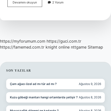
SSC
Devamını okuyun
2 Yorum
nin
anlamı
nedir
https://myforumum.com
https://guci.com.tr
https://famemed.com.tr
knight online
nttgame
Sitemap
SIDEBAR
SON YAZILAR
Çam ağacı özel ad mı tür ad mı ?
Ağustos 9, 2026
Kuzu göbeği mantarı hangi ortamlarda yetişir ?
Ağustos 8, 2026
Muvazzaflık dönemi ne kadardır ?
Ağustos 8, 2026