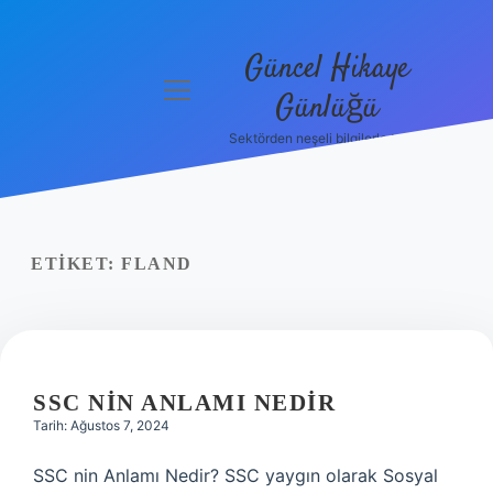
Güncel Hikaye
menüyü
Günlüğü
aç
Sektörden neşeli bilgilerle tanış!
Anasayfa
Gizlilik
Politikası
ETIKET:
FLAND
Yasal Uyarı
Hakkımızda
SSC NIN ANLAMI NEDIR
Tarih: Ağustos 7, 2024
SSC nin Anlamı Nedir? SSC yaygın olarak Sosyal