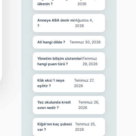
ülkenin ?
2026
Anneye ABA denir mi
Ağustos 4,
?
2026
Ali hangi dilde ?
Temmuz 30, 2026
Yönetim bilişim sistemleri
Temmuz
hangi puan türü ?
29, 2026
Kök eksi 1 neye
Temmuz 27,
eşittir ?
2026
Yaz okulunda kredi
Temmuz 26,
sınırı nedir ?
2026
Kiğılı’nın kaç şubesi
Temmuz 25,
var ?
2026