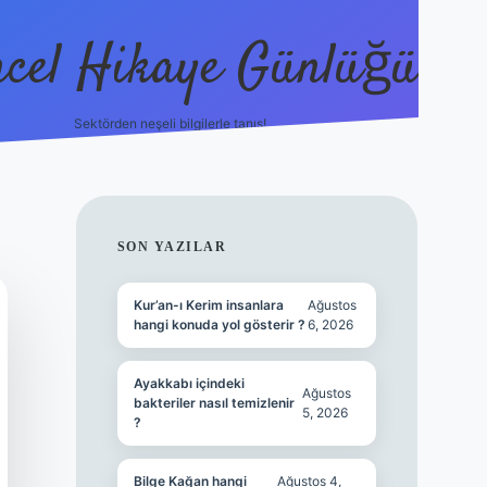
cel Hikaye Günlüğü
Sektörden neşeli bilgilerle tanış!
https://piabella.casino/
SIDEBAR
SON YAZILAR
Kur’an-ı Kerim insanlara
Ağustos
hangi konuda yol gösterir ?
6, 2026
Ayakkabı içindeki
Ağustos
bakteriler nasıl temizlenir
5, 2026
?
Bilge Kağan hangi
Ağustos 4,