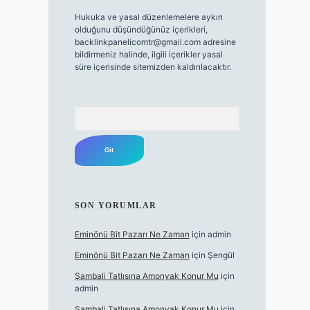
Hukuka ve yasal düzenlemelere aykırı
olduğunu düşündüğünüz içerikleri,
backlinkpanelicomtr@gmail.com
adresine
bildirmeniz halinde, ilgili içerikler yasal
süre içerisinde sitemizden kaldırılacaktır.
Arama
SON YORUMLAR
Eminönü Bit Pazarı Ne Zaman
için
admin
Eminönü Bit Pazarı Ne Zaman
için
Şengül
Şambali Tatlısına Amonyak Konur Mu
için
admin
Şambali Tatlısına Amonyak Konur Mu
için