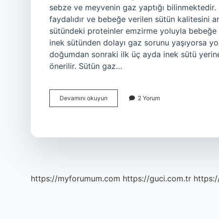
sebze ve meyvenin gaz yaptığı bilinmektedir.
faydalıdır ve bebeğe verilen sütün kalitesini 
sütündeki proteinler emzirme yoluyla bebeğe 
inek sütünden dolayı gaz sorunu yaşıyorsa yoğu
doğumdan sonraki ilk üç ayda inek sütü yerine 
önerilir. Sütün gaz…
Anne
Devamını okuyun
2 Yorum
Sütü
Gazlı
Ise
Ne
Yapmalı
https://myforumum.com
https://guci.com.tr
https: